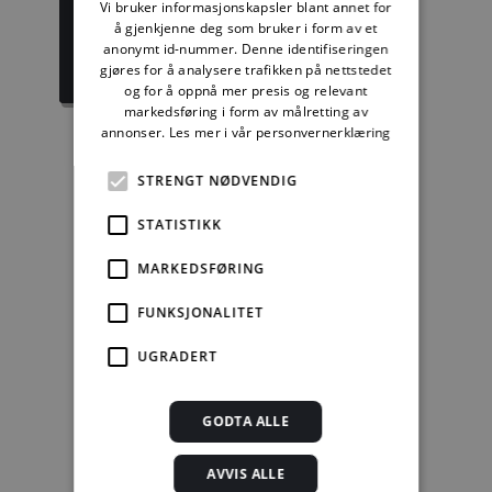
Vi bruker informasjonskapsler blant annet for
1389,08 kr/mnd
729,92 kr/mnd
å gjenkjenne deg som bruker i form av et
anonymt id-nummer. Denne identifiseringen
Kjøp
Kjøp
gjøres for å analysere trafikken på nettstedet
og for å oppnå mer presis og relevant
markedsføring i form av målretting av
annonser.
Les mer i vår personvernerklæring
STRENGT NØDVENDIG
Enkeltanvisning
STATISTIKK
kr 280,00 for 12
mnd.
MARKEDSFØRING
Kjøp
FUNKSJONALITET
Alle abonnement faktureres 12 måneder forskuddsvis.
UGRADERT
Se alle priser her
GODTA ALLE
Andre abonnement
AVVIS ALLE