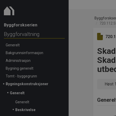
Byggforskse
720.112 S
Byggforskserien
Byggforvaltning
720.
Generelt
Skad
Bakgrunnsinformasjon
Skad
Administrasjon
utbe
Bygning generelt
Tomt - byggegrunn
Høst 
Bygningskonstruksjoner
Generelt
Generel
Generelt
Beskrivelse