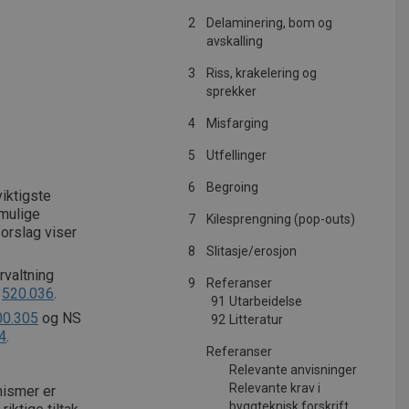
2
Delaminering, bom og
avskalling
3
Riss, krakelering og
sprekker
4
Misfarging
5
Utfellinger
6
Begroing
viktigste
mulige
7
Kilesprengning (pop-outs)
forslag viser
8
Slitasje/erosjon
rvaltning
9
Referanser
r
520.036
.
91
Utarbeidelse
00.305
og NS
92
Litteratur
4
.
Referanser
Relevante anvisninger
Relevante krav i
nismer er
byggteknisk forskrift