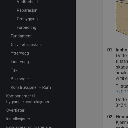
Vedlikehold
Reparasjon
Ombygging
Forbedring
Fundament
Golv - etasjeskiller
01
Innho
Yttervegg
Dette 
tilsta
Innervegg
skade
Tak
årsake
vi til
Balkonger
Tilst
Konstruksjoner – Rom
720.1
Komponenter til
Dette
bygningskonstruksjoner
3424.
Overflater
02
Hensi
Installasjoner
Kjenn
Byggevarer og materialer