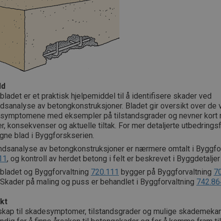
ld
bladet er et praktisk hjelpemiddel til å identifisere skader ved
ndsanalyse av betongkonstruksjoner. Bladet gir oversikt over de 
symptomene med eksempler på tilstandsgrader og nevner kort 
r, konsekvenser og aktuelle tiltak. For mer detaljerte utbedrings
 egne blad i Byggforskserien.
andsanalyse av betongkonstruksjoner er nærmere omtalt i Byggfo
11
, og kontroll av herdet betong i felt er beskrevet i Byggdetalje
 bladet og Byggforvaltning
720.111
bygger på Byggforvaltning
7
 Skader på maling og puss er behandlet i Byggforvaltning
742.86
kt
skap til skadesymptomer, tilstandsgrader og mulige skademeka