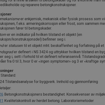
dig for å finne årsaken til betongskader og for å komme fram til r
vedlikeholde og reparere betongkonstruksjoner.
isjoner
emekanisme
er enkjemisk, mekanisk eller fysisk prosess som vi
ruksjonen, f.eks. armeringskorrosjon eller frost, som sammen me
uksjonen fører til betongskader.
tom
er en indikator på hvilken tilstand et objekt (en
uksjon/konstruksjonsdel) befinner seg i.
and
er statusen til et objekt mht. beskaffenhet og forfatning på et 
andsgrad
er definert i NS 3424 og uttrykker hvilken tilstand en b
er seg i, sett i forhold til et definert referansenivå. Tilstandsgrad
ivåer fra 0 til 3, hvor 0 er «ingen symptomer» og 3 er «kraftige s
sninger
 Standard:
24 Tilstandsanalyse for byggverk. Innhold og gjennomføring
taljer:
26
Betongkonstruksjoners bestandighet. Konsekvenser av miljø
31
Kvalitetskontroll av herdet betong. Laboratoriemetoder