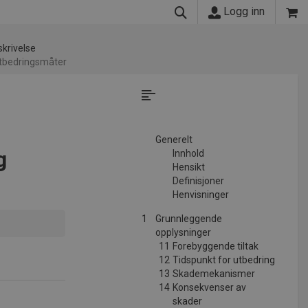
Logg inn
krivelse
utbedringsmåter
Generelt
g
Innhold
Hensikt
Definisjoner
Henvisninger
1
Grunnleggende
opplysninger
11
Forebyggende tiltak
12
Tidspunkt for utbedring
13
Skademekanismer
14
Konsekvenser av
skader