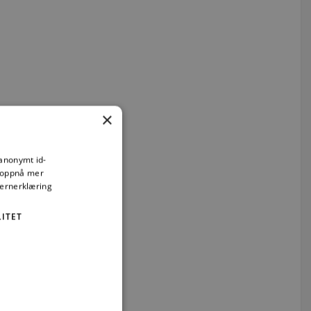
×
g planlegging
 anonymt id-
å oppnå mer
vernerklæring
der
ITET
flater