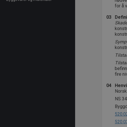
nødven
for å 
03
Defin
Skad
konst
konstr
Symp
konstr
Tilst
Tilst
befinn
fire n
04
Henvi
Norsk
NS 34
Byggde
520.0
520.0