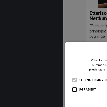
Etteriso
Nettkur
Få en innf
prinsipplø
bygninger.
Les mer o
Vi bruker i
nummer. De
presis og re
STRENGT NØDVE
UGRADERT
Tilbud t
Er bedrifte