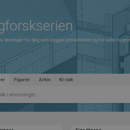
gforskserien
 løsninger for deg som bygger, prosjekterer og forvalter bygni
ger
Figurer
Arkiv
KI-søk