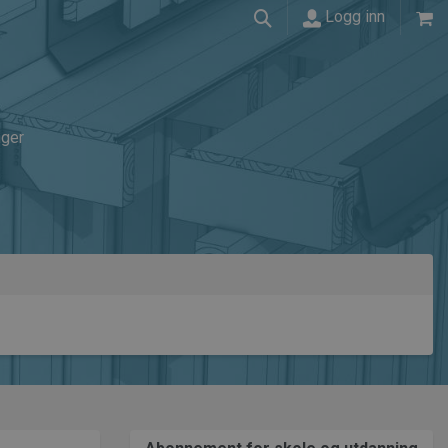
Logg inn
nger