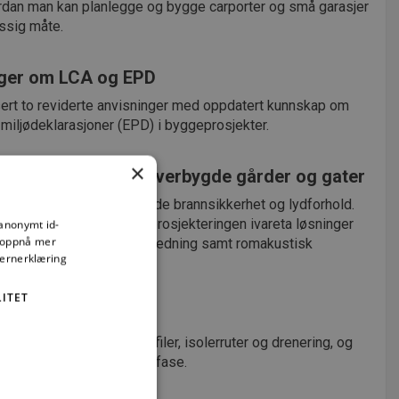
rdan man kan planlegge og bygge carporter og små garasjer
ssig måte.
nger om LCA og EPD
sert to reviderte anvisninger med oppdatert kunnskap om
 miljødeklarasjoner (EPD) i byggeprosjekter.
×
k prosjektering av overbygde gårder og gater
tiller særlige krav til både brannsikkerhet og lydforhold.
jonelle fellesarealer må prosjekteringen ivareta løsninger
 anonymt id-
å oppnå mer
dring av brann- og røykspredning samt romakustisk
vernerklæring
.
ITET
sstak i norsk klima
lekse systemer med profiler, isolerruter og drenering, og
legging fra tidlig prosjektfase.