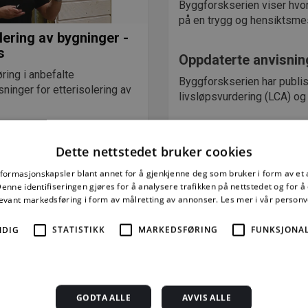
Byggforskserien viser hvo
på en trygg og hensiktsme
lering av bygninger -
s
Oppdaterte anvisni
øring i anbefalte
Byggforskserien har publi
sninger for etterisolering av
livsløpsvurdering (LCA) og
Brann- og lydteknis
g kjøp kurset
Dette nettstedet bruker cookies
Overbygde gårder og gater s
For å sikre trygge og funks
nformasjonskapsler blant annet for å gjenkjenne deg som bruker i form av et
nne identifiseringen gjøres for å analysere trafikken på nettstedet og for 
for rømningssikkerhet, hin
levant markedsføring i form av målretting av annonser.
Les mer i vår person
regulering og støydemping
NDIG
STATISTIKK
MARKEDSFØRING
FUNKSJONAL
Prosjektering av gla
Et glasstak består av komp
krever derfor helhetlig plan
il nyetablerte bedrifter
GODTA ALLE
AVVIS ALLE
n din etablert i løpet av de