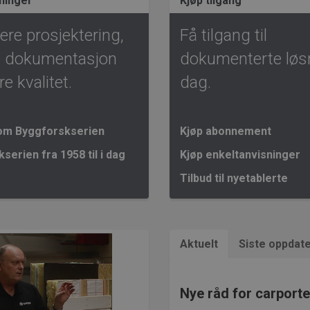
ninger
Kjøp tilgang
ere prosjektering,
Få tilgang til
e dokumentasjon
dokumenterte løsn
e kvalitet.
dag.
om Byggforskserien
Kjøp abonnement
serien fra 1958 til i dag
Kjøp enkeltanvisninger
Tilbud til nyetablerte
Aktuelt
Siste oppdate
Nye råd for carport