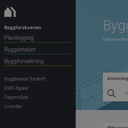
Byg
Byggforskserien
Planlegging
Dokumenterte
Byggdetaljer
Byggforvaltning
Anvisnin
Byggteknisk forskrift
DWG-figurer
Fagområde
U-verdier