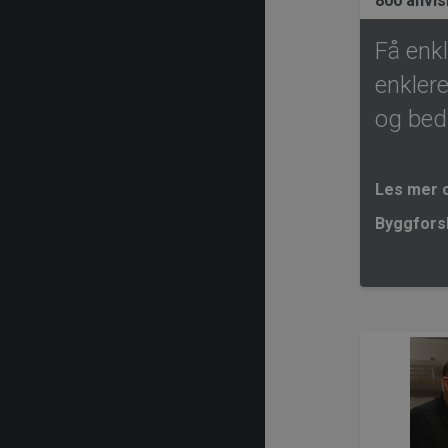
800 anvis
Få enkl
enkler
og bedr
Les mer 
Byggforsk