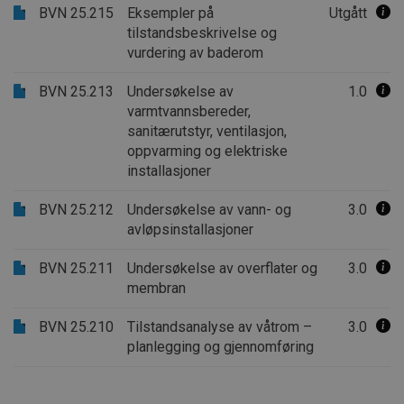
BVN 25.215
Eksempler på
Utgått
tilstandsbeskrivelse og
vurdering av baderom
BVN 25.213
Undersøkelse av
1.0
varmtvannsbereder,
sanitærutstyr, ventilasjon,
oppvarming og elektriske
installasjoner
BVN 25.212
Undersøkelse av vann- og
3.0
avløpsinstallasjoner
BVN 25.211
Undersøkelse av overflater og
3.0
membran
BVN 25.210
Tilstandsanalyse av våtrom –
3.0
planlegging og gjennomføring