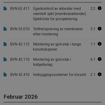
BVN 62.411
Egenkontroll av arbeider med
2.2
vanntett sjikt (membranarbeider).
Sjekkliste for prosjektering
BVN 53.010
Tetthetsprøving av membraner
3.1
etter montering
BVN 42.112
Montering av golvsluk i tunge
1.1
konstruksjoner
BVN 42.110
Montering av golvsluk i
6.1
trebjelkelag
BVN 42.410
Innbyggingssisterner for klosett
2.1
Februar 2026