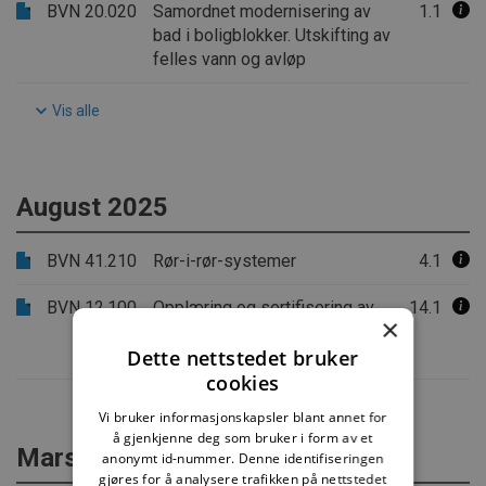
BVN 20.020
Samordnet modernisering av
1.1
bad i boligblokker. Utskifting av
felles vann og avløp
Vis alle
August 2025
BVN 41.210
Rør-i-rør-systemer
4.1
BVN 12.100
Opplæring og sertifisering av
14.1
×
personer og godkjenning av
Dette nettstedet bruker
bedrifter
cookies
Vi bruker informasjonskapsler blant annet for
å gjenkjenne deg som bruker i form av et
Mars 2025
anonymt id-nummer. Denne identifiseringen
gjøres for å analysere trafikken på nettstedet