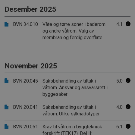
Desember 2025
BVN 34.010
Våte og tørre soner i baderom
4.1
og andre våtrom. Valg av
membran og ferdig overflate
November 2025
BVN 20.045
Saksbehandling av tiltak i
5.0
våtrom. Ansvar og ansvarsrett i
byggesaker
BVN 20.041
Saksbehandling av tiltak i
4.0
våtrom. Ulike søknadstyper
BVN 20.051
Krav til våtrom i byggteknisk
6.1
forskrift (TEK17). Del II: