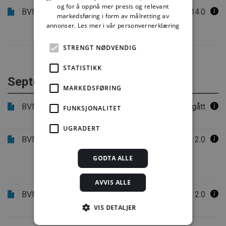
og for å oppnå mer presis og relevant
BVN 12.100
Opplæring og sertifisering av
14.0
markedsføring i form av målretting av
personer og godkjenning av
annonser.
Les mer i vår personvernerklæring
bedrifter
STRENGT NØDVENDIG
STATISTIKK
September 2024
MARKEDSFØRING
BVN 20.012
Framdriftsplan for arbeid i
Utgått
FUNKSJONALITET
våtrom. Eksempel
UGRADERT
BVN 20.011
Kvalitet i våtromsprosjekter –
2.0
enkeltbad for forbrukere og
GODTA ALLE
samordnet modernisering i
boligselskaper
AVVIS ALLE
BVN 20.010
Kvalitet i våtromsprosjekter – en
2.0
tverrfaglig fellesoppgave
VIS DETALJER