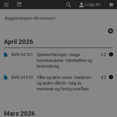
Logg inn
Byggebransjens våtromsnorm
April 2026
BVN 34.101
Gjennomføringer i tunge
3.2
konstruksjoner. Vanntetthet og
brannsikring
BVN 34.010
Våte og tørre soner i baderom
4.2
og andre våtrom. Valg av
membran og ferdig overflate
Mars 2026