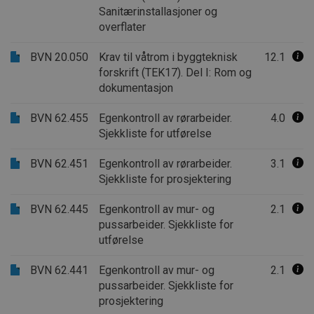
Sanitærinstallasjoner og
overflater
BVN 20.050
Krav til våtrom i byggteknisk
12.1
forskrift (TEK17). Del I: Rom og
dokumentasjon
BVN 62.455
Egenkontroll av rørarbeider.
4.0
Sjekkliste for utførelse
BVN 62.451
Egenkontroll av rørarbeider.
3.1
Sjekkliste for prosjektering
BVN 62.445
Egenkontroll av mur- og
2.1
pussarbeider. Sjekkliste for
utførelse
BVN 62.441
Egenkontroll av mur- og
2.1
pussarbeider. Sjekkliste for
prosjektering