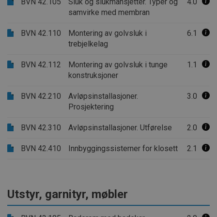
BVN 42.105
Sluk og slukmansjetter. Typer og
4.0
samvirke med membran
BVN 42.110
Montering av golvsluk i
6.1
trebjelkelag
BVN 42.112
Montering av golvsluk i tunge
1.1
konstruksjoner
BVN 42.210
Avløpsinstallasjoner.
3.0
Prosjektering
BVN 42.310
Avløpsinstallasjoner. Utførelse
2.0
BVN 42.410
Innbyggingssisterner for klosett
2.1
Utstyr, garnityr, møbler