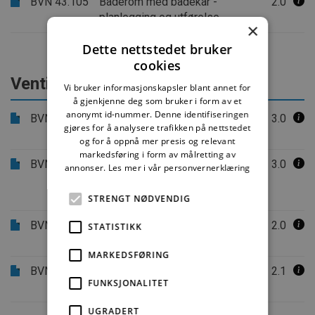
BVN 43.105
Baderom med badekar -
2.0
planlegging og utførelse
×
Dette nettstedet bruker
cookies
Ventilasjon
Vi bruker informasjonskapsler blant annet for
å gjenkjenne deg som bruker i form av et
anonymt id-nummer. Denne identifiseringen
BVN 44.110
Ventilasjon av våtrom i boliger.
3.0
gjøres for å analysere trafikken på nettstedet
Krav, anbefalinger og prinsipper
og for å oppnå mer presis og relevant
markedsføring i form av målretting av
BVN 44.120
Ventilasjon av våtrom i boliger.
3.0
annonser.
Les mer i vår personvernerklæring
Dimensjoner på og utførelse av
kanaler og ventiler
STRENGT NØDVENDIG
BVN 44.510
Ventilasjon ved modernisering
2.0
STATISTIKK
av baderom i boligblokker
MARKEDSFØRING
BVN 44.520
Forbedring av ventilasjon i
2.1
FUNKSJONALITET
baderom i småhus
UGRADERT