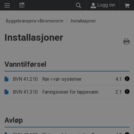
Logg inn
Byggebransjens våtromsnorm
Installasjoner
Installasjoner
Vanntilførsel
BVN 41.210
Rør-i-rør-systemer
4.1
BVN 41.310
Føringsveier for tappevann
2.1
Avløp