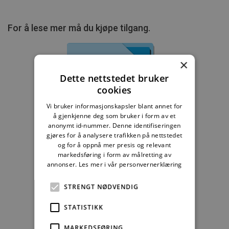
For å lese mer må du kjøpe tilgang.
×
Dette nettstedet bruker
Byggebransjens
cookies
våtromsnorm
Vi bruker informasjonskapsler blant annet for
å gjenkjenne deg som bruker i form av et
235,83 kr/mnd
anonymt id-nummer. Denne identifiseringen
gjøres for å analysere trafikken på nettstedet
Kjøp
og for å oppnå mer presis og relevant
markedsføring i form av målretting av
annonser.
Les mer i vår personvernerklæring
Alle abonnement faktureres 12 måneder forskuddsvis.
STRENGT NØDVENDIG
Se alle priser her
STATISTIKK
Andre abonnement
MARKEDSFØRING