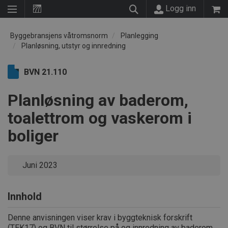
Logg inn
Byggebransjens våtromsnorm
Planlegging
Planløsning, utstyr og innredning
BVN 21.110
Planløsning av baderom,
toalettrom og vaskerom i
boliger
Juni 2023
Innhold
Denne anvisningen viser krav i byggteknisk forskrift
(TEK17) og BVN til størrelse på og innredning av baderom,