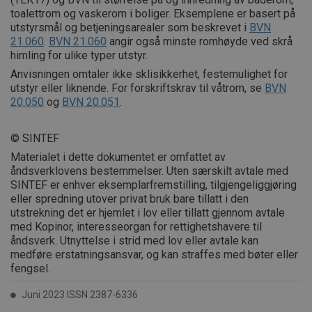
toalettrom og vaskerom i boliger. Eksemplene er basert på
utstyrsmål og betjeningsarealer som beskrevet i
BVN
21.060
.
BVN 21.060
angir også minste romhøyde ved skrå
himling for ulike typer utstyr.
Anvisningen omtaler ikke sklisikkerhet, festemulighet for
utstyr eller liknende. For forskriftskrav til våtrom, se
BVN
20.050
og
BVN 20.051
.
© SINTEF
Materialet i dette dokumentet er omfattet av
åndsverklovens bestemmelser. Uten særskilt avtale med
SINTEF er enhver eksemplarfremstilling, tilgjengeliggjøring
eller spredning utover privat bruk bare tillatt i den
utstrekning det er hjemlet i lov eller tillatt gjennom avtale
med Kopinor, interesseorgan for rettighetshavere til
åndsverk. Utnyttelse i strid med lov eller avtale kan
medføre erstatningsansvar, og kan straffes med bøter eller
fengsel.
Juni 2023 ISSN 2387-6336