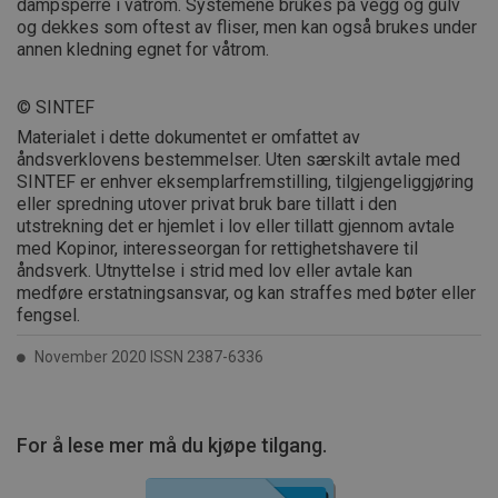
dampsperre i våtrom. Systemene brukes på vegg og gulv
og dekkes som oftest av fliser, men kan også brukes under
annen kledning egnet for våtrom.
© SINTEF
Materialet i dette dokumentet er omfattet av
åndsverklovens bestemmelser. Uten særskilt avtale med
SINTEF er enhver eksemplarfremstilling, tilgjengeliggjøring
eller spredning utover privat bruk bare tillatt i den
utstrekning det er hjemlet i lov eller tillatt gjennom avtale
med Kopinor, interesseorgan for rettighetshavere til
åndsverk. Utnyttelse i strid med lov eller avtale kan
medføre erstatningsansvar, og kan straffes med bøter eller
fengsel.
November 2020 ISSN 2387-6336
For å lese mer må du kjøpe tilgang.