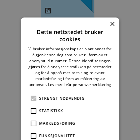
Byggebransjens
×
våtromsnorm
Dette nettstedet bruker
cookies
235,83 kr/mnd
Vi bruker informasjonskapsler blant annet for
Kjøp
å gjenkjenne deg som bruker i form av et
anonymt id-nummer. Denne identifiseringen
gjøres for å analysere trafikken på nettstedet
Alle abonnement faktureres 12 måneder forskuddsvis.
og for å oppnå mer presis og relevant
markedsføring i form av målretting av
Se alle priser her
annonser.
Les mer i vår personvernerklæring
STRENGT NØDVENDIG
Andre abonnement
STATISTIKK
MARKEDSFØRING
FUNKSJONALITET