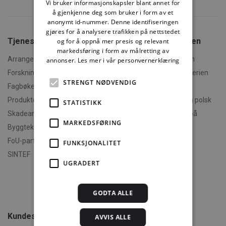
Vi bruker informasjonskapsler blant annet for
å gjenkjenne deg som bruker i form av et
anonymt id-nummer. Denne identifiseringen
gjøres for å analysere trafikken på nettstedet
Tjenester fra SINTEF
Om Byggforskserien
og for å oppnå mer presis og relevant
markedsføring i form av målretting av
Arrangementer og kurs
Hva er Byggforskserien
annonser.
Les mer i vår personvernerklæring
Forskningsrapporter
Finn fram i Byggforskserien
STRENGT NØDVENDIG
Fagbøker og nettkurs
Om Min side
Produktdokumentasjon
Polski - informasjon på polsk
STATISTIKK
Skadeanalyse
English - informasjon på
MARKEDSFØRING
engelsk
Byggteknisk spesialrådgivning
Om byggereglene
FoU-partner
FUNKSJONALITET
Humorforvaltning
SINTEF
UGRADERT
Klikk og finn
Filmer
Om TEK-sjekk
GODTA ALLE
Kundeservice
AVVIS ALLE