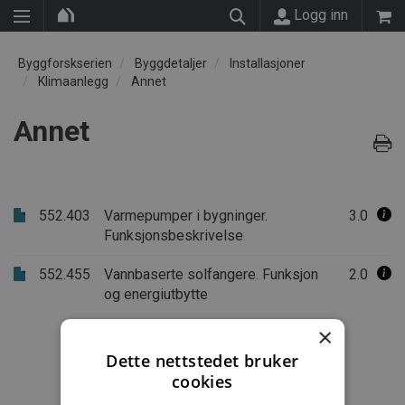
Logg inn
Byggforskserien
Byggdetaljer
Installasjoner
Klimaanlegg
Annet
Annet
552.403
Varmepumper i bygninger.
3.0
Funksjonsbeskrivelse
552.455
Vannbaserte solfangere. Funksjon
2.0
og energiutbytte
×
Dette nettstedet bruker
cookies