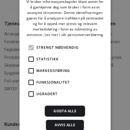
Vi bruker informasjonskapsler blant annet for
å gjenkjenne deg som bruker i form av et
anonymt id-nummer. Denne identifiseringen
gjøres for å analysere trafikken på nettstedet
Tjenester fra SINTEF
Om Byggforskserien
og for å oppnå mer presis og relevant
markedsføring i form av målretting av
Arrangementer og kurs
Hva er Byggforskserien
annonser.
Les mer i vår personvernerklæring
Forskningsrapporter
Finn fram i Byggforskserien
STRENGT NØDVENDIG
Fagbøker og nettkurs
Om Min side
Produktdokumentasjon
Polski - informasjon på polsk
STATISTIKK
Skadeanalyse
English - informasjon på
MARKEDSFØRING
engelsk
Byggteknisk spesialrådgivning
Om byggereglene
FoU-partner
FUNKSJONALITET
Humorforvaltning
SINTEF
UGRADERT
Klikk og finn
Filmer
Om TEK-sjekk
GODTA ALLE
Kundeservice
AVVIS ALLE