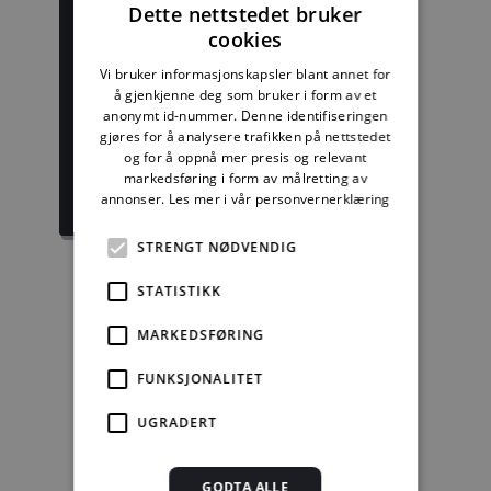
Dette nettstedet bruker
cookies
Vi bruker informasjonskapsler blant annet for
Byggforskserien
Delserie
å gjenkjenne deg som bruker i form av et
komplett
Byggforvaltning
anonymt id-nummer. Denne identifiseringen
gjøres for å analysere trafikken på nettstedet
og for å oppnå mer presis og relevant
1389,08 kr/mnd
332,50 kr/mnd
markedsføring i form av målretting av
annonser.
Les mer i vår personvernerklæring
Kjøp
Kjøp
STRENGT NØDVENDIG
STATISTIKK
Enkeltanvisning
MARKEDSFØRING
kr 280,00 for 12
FUNKSJONALITET
mnd.
UGRADERT
Kjøp
Alle abonnement faktureres 12 måneder forskuddsvis.
GODTA ALLE