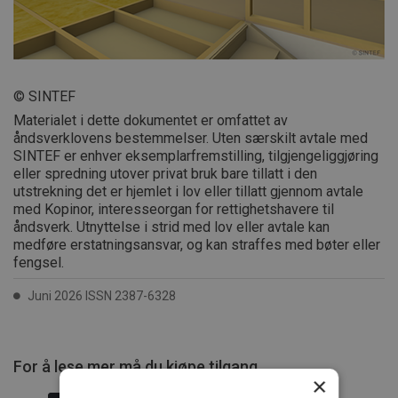
© SINTEF
Materialet i dette dokumentet er omfattet av
åndsverklovens bestemmelser. Uten særskilt avtale med
SINTEF er enhver eksemplarfremstilling, tilgjengeliggjøring
eller spredning utover privat bruk bare tillatt i den
utstrekning det er hjemlet i lov eller tillatt gjennom avtale
med Kopinor, interesseorgan for rettighetshavere til
åndsverk. Utnyttelse i strid med lov eller avtale kan
medføre erstatningsansvar, og kan straffes med bøter eller
fengsel.
Juni 2026 ISSN 2387-6328
For å lese mer må du kjøpe tilgang.
×