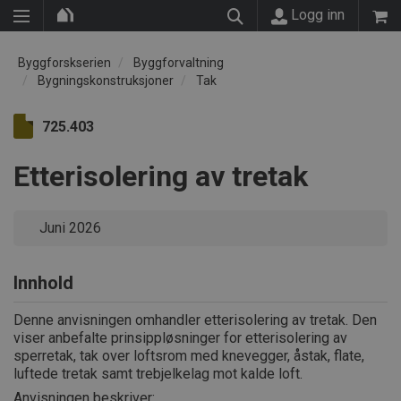
Logg inn
Byggforskserien
Byggforvaltning
Bygningskonstruksjoner
Tak
725.403
Etterisolering av tretak
Juni 2026
Innhold
Denne anvisningen omhandler etterisolering av tretak. Den
viser anbefalte prinsippløsninger for etterisolering av
sperretak, tak over loftsrom med knevegger, åstak, flate,
luftede tretak samt trebjelkelag mot kalde loft.
Anvisningen beskriver: