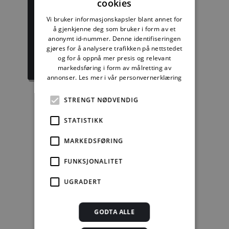
cookies
Byggforskserien
Delserie
komplett
Planlegging
Vi bruker informasjonskapsler blant annet for
å gjenkjenne deg som bruker i form av et
anonymt id-nummer. Denne identifiseringen
1389,08 kr/mnd
332,50 kr/mnd
gjøres for å analysere trafikken på nettstedet
og for å oppnå mer presis og relevant
Kjøp
Kjøp
markedsføring i form av målretting av
annonser.
Les mer i vår personvernerklæring
STRENGT NØDVENDIG
Enkeltanvisning
STATISTIKK
MARKEDSFØRING
kr 280,00 for 12
mnd.
FUNKSJONALITET
Kjøp
UGRADERT
Alle abonnement faktureres 12 måneder forskuddsvis.
GODTA ALLE
Se alle priser her