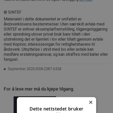
© SINTEF
Materialet i dette dokumentet er omfattet av
åndsverklovens bestemmelser. Uten særskilt avtale med
SINTEF er enhver eksemplarfremstilling, tilgjengeliggjøring
eller spredning utover privat bruk bare tillatt i den
utstrekning det er hjemlet i lov eller tillatt gjennom avtale
med Kopinor, interesseorgan for rettighetshavere til
åndsverk. Utnyttelse i strid med lov eller avtale kan
medføre erstatningsansvar, og kan straffes med bøter eller
fengsel.
September 2020 ISSN 2387-6328
For å lese mer må du kjøpe tilgang.
×
Dette nettstedet bruker