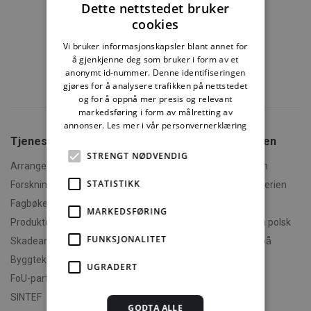
Dette nettstedet bruker
cookies
Vi bruker informasjonskapsler blant annet for
å gjenkjenne deg som bruker i form av et
anonymt id-nummer. Denne identifiseringen
gjøres for å analysere trafikken på nettstedet
og for å oppnå mer presis og relevant
markedsføring i form av målretting av
annonser.
Les mer i vår personvernerklæring
Tjenester fra SINTEF
Om Byggforskserien
STRENGT NØDVENDIG
Arrangementer og kurs
Hva er Byggforskserien
STATISTIKK
Forskningsrapporter
Finn fram i Byggforskserien
Fagbøker og nettkurs
Om Min side
MARKEDSFØRING
Produktdokumentasjon
Polski - informasjon på polsk
FUNKSJONALITET
Skadeanalyse
English - informasjon på
engelsk
Byggteknisk spesialrådgivning
UGRADERT
Om byggereglene
FoU-partner
Humorforvaltning
SINTEF
GODTA ALLE