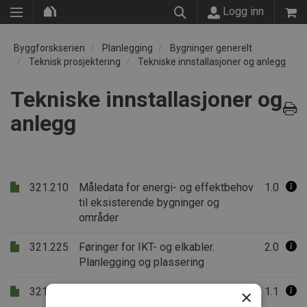
Logg inn
Byggforskserien
Planlegging
Bygninger generelt
Teknisk prosjektering
Tekniske innstallasjoner og anlegg
Tekniske innstallasjoner og
anlegg
321.210
Måledata for energi- og effektbehov
1.0
til eksisterende bygninger og
områder
321.225
Føringer for IKT- og elkabler.
2.0
Planlegging og plassering
321.231
Prosjektering av solcelleanlegg på
1.1
×
bygninger