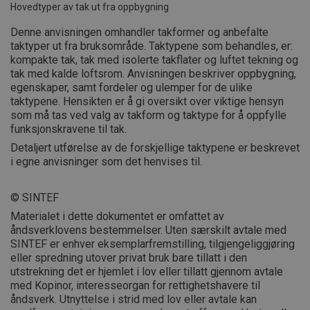
Hovedtyper av tak ut fra oppbygning
Denne anvisningen omhandler takformer og anbefalte
taktyper ut fra bruksområde. Taktypene som behandles, er:
kompakte tak, tak med isolerte takflater og luftet tekning og
tak med kalde loftsrom. Anvisningen beskriver oppbygning,
egenskaper, samt fordeler og ulemper for de ulike
taktypene. Hensikten er å gi oversikt over viktige hensyn
som må tas ved valg av takform og taktype for å oppfylle
funksjonskravene til tak.
Detaljert utførelse av de forskjellige taktypene er beskrevet
i egne anvisninger som det henvises til.
© SINTEF
Materialet i dette dokumentet er omfattet av
åndsverklovens bestemmelser. Uten særskilt avtale med
SINTEF er enhver eksemplarfremstilling, tilgjengeliggjøring
eller spredning utover privat bruk bare tillatt i den
utstrekning det er hjemlet i lov eller tillatt gjennom avtale
med Kopinor, interesseorgan for rettighetshavere til
åndsverk. Utnyttelse i strid med lov eller avtale kan