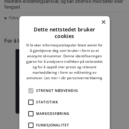
medføre erstatningsansvar, og kan straffes med bøter eller
fengsel.
Februar 2018 ISSN 2387-6328
×
Dette nettstedet bruker
cookies
For å lese mer må du kjøpe tilgang.
Vi bruker informasjonskapsler blant annet for
å gjenkjenne deg som bruker i form av et
anonymt id-nummer. Denne identifiseringen
gjøres for å analysere trafikken på nettstedet
og for å oppnå mer presis og relevant
markedsføring i form av målretting av
Byggforskserien
Delserie
annonser.
Les mer i vår personvernerklæring
komplett
Byggdetaljer
STRENGT NØDVENDIG
1389,08 kr/mnd
729,92 kr/mnd
STATISTIKK
Kjøp
Kjøp
MARKEDSFØRING
FUNKSJONALITET