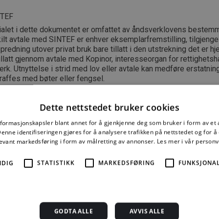
NTEF
ialet i dette dokumentet er omfattet av åndsverklovens bestemm
lt avtale med SINTEF er enhver eksemplarfremstilling, tilgjengel
spredning utover privat bruk bare tillatt i den utstrekning det er hj
tillatt gjennom avtale med Kopinor, interesseorgan for rettighetsha
rk. Utnyttelse i strid med lov eller avtale kan medføre erstatnin
raffes med bøter eller fengsel.
2016 ISSN 2387-6328
Dette nettstedet bruker cookies
nformasjonskapsler blant annet for å gjenkjenne deg som bruker i form av et
nne identifiseringen gjøres for å analysere trafikken på nettstedet og for 
levant markedsføring i form av målretting av annonser.
Les mer i vår person
e mer må du kjøpe tilgang.
NDIG
STATISTIKK
MARKEDSFØRING
FUNKSJONAL
Byggforskserien
Delserie
Enkeltanvisni
GODTA ALLE
AVVIS ALLE
komplett
Byggdetaljer