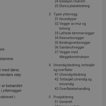
24
Isolasjon i hulrom
25
Ekstra platekledning
3
Typer yttervegg
31
Hovedtyper
32
Vegger av mur og
betong
33
Laftede tømmervegger
34
Reisverksvegger
35
Bindingsverksvegger
36
Sandwichvegger
ere
37
Vegger med
.
tilleggskonstruksjon
bestemme
4
Utvendig kledning, tettesjikt
r med dører,
og overflater
utendørs støy.
41
Utvendig kledning
42
Tettesjikt utvendig og
innvendig
r er behandlet
43
Overflatebehandling
i yttervegger
.
eskrevet i
5
Prosjektering
51
Generelt