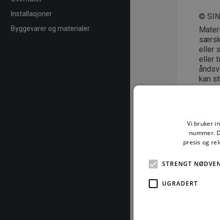
Installasjoner
© SI
Byggevarer og materialer
Mater
særski
eller 
eller 
åndsve
kan st
Mai 
Vi bruker i
nummer. De
presis og re
For å les
STRENGT NØDVE
UGRADERT