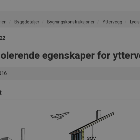
rien
Byggdetaljer
Bygningskonstruksjoner
Yttervegg
Lydis
422
solerende egenskaper for ytter
016
t