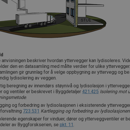
ld
 anvisningen beskriver hvordan yttervegger kan lydisoleres. Vid
lder den en datasamling med målte verdier for ulike yttervegger
amlingen gir grunnlag for å velge oppbygning av yttervegg og 
ndig lydisolering av veggen.
ig beregning av innendørs støynivå og lydisolasjon i yttervegge
r og ventiler er beskrevet i Byggdetaljer
421.425
Isolering mot 
ningsmetode
.
gging og forbedring av lydisolasjonen i eksisterende yttervegge
gforvaltning
723.531
Kartlegging og forbedring av lydisolasjonen 
lerende egenskaper for vinduer, dører og ytterveggventiler er b
 deler av Byggforskserien, se
pkt. 11
.