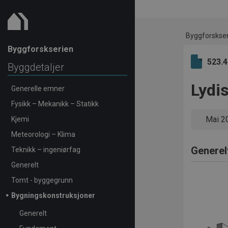
Byggforskse
Byggforskserien
523.
Byggdetaljer
Lydi
Generelle emner
Fysikk – Mekanikk – Statikk
Mai 2
Kjemi
Meteorologi – Klima
Generel
Teknikk – ingeniørfag
Generelt
Tomt - byggegrunn
Bygningskonstruksjoner
Generelt