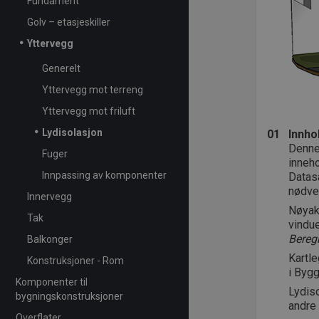
Fundament
Golv – etasjeskiller
Yttervegg
Generelt
Yttervegg mot terreng
Yttervegg mot friluft
Lydisolasjon
01
Innho
Denne
Fuger
inneho
Innpassing av komponenter
Datas
nødve
Innervegg
Nøyakt
Tak
vindue
Bereg
Balkonger
Kartle
Konstruksjoner - Rom
i Byg
Komponenter til
Lydiso
bygningskonstruksjoner
andre
Overflater