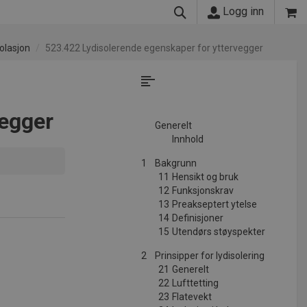
Logg inn
olasjon
523.422 Lydisolerende egenskaper for yttervegger
vegger
Generelt
Innhold
1
Bakgrunn
11
Hensikt og bruk
12
Funksjonskrav
13
Preakseptert ytelse
14
Definisjoner
15
Utendørs støyspekter
2
Prinsipper for lydisolering
21
Generelt
22
Lufttetting
23
Flatevekt