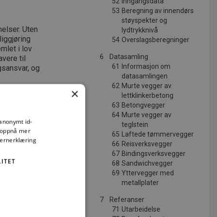
52
Inngangsdata
53
Beregning av innendørs
støyspekter og
elser. Uten
lydtrykknivå
iggjøring
54
Overslagsberegninger
emlet i lov
6
Datasamling
vere til
61
Informasjon om
gsansvar, og
datasamlingen
62
Murte vegger av
×
lettklinkerbetong
63
Betongvegger
64
Murte vegger av
 anonymt id-
teglstein
å oppnå mer
65
Laftede tømmervegger
vernerklæring
66
Reisverksvegger
67
Bindingsverksvegger
ITET
68
Sandwichvegger
69
Yttervegger med
metallplater
7
Referanser
ng
71
Utarbeidelse