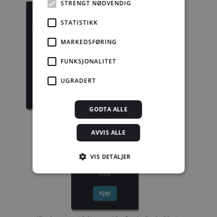
STRENGT NØDVENDIG
STATISTIKK
MARKEDSFØRING
Byggforskserien
Delserie
komplett
Byggforvaltning
FUNKSJONALITET
1389,08 kr/mnd
332,50 kr/mnd
UGRADERT
Kjøp
Kjøp
GODTA ALLE
AVVIS ALLE
Enkeltanvisning
VIS DETALJER
kr 280,00 for 12
mnd.
Strengt nødvendig
Statistikk
Kjøp
Markedsføring
Funksjonalitet