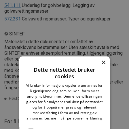
541.111
Underlag for golvbelegg. Legging av
golvavrettingsmasser
572.231
Golvavrettingsmasser. Typer og egenskaper
© SINTEF
Materialet i dette dokumentet er omfattet av
åndsverklovens bestemmelser. Uten særskilt avtale med
SINTEF er enhver eksemplarfremstilling, tilgjengeliggjøring
eller spredning utover privat bruk bare tillatt i den
×
utstrekning det er hjemlet i lov eller tillatt gjennom avtale
Dette nettstedet bruker
med Kopinor, interesseorgan for rettighetshavere til
cookies
åndsverk. Utnyttelse i strid med lov eller avtale kan
medføre erstatningsansvar, og kan straffes med bøter eller
Vi bruker informasjonskapsler blant annet for
fengsel.
å gjenkjenne deg som bruker i form av et
anonymt id-nummer. Denne identifiseringen
Høst 2006 ISSN 2387-6328
gjøres for å analysere trafikken på nettstedet
og for å oppnå mer presis og relevant
markedsføring i form av målretting av
annonser.
Les mer i vår personvernerklæring
For å lese mer må du kjøpe tilgang.