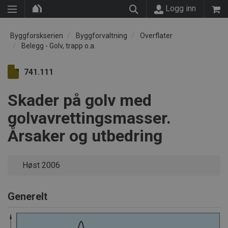
Logg inn
Byggforskserien
Byggforvaltning
Overflater
Belegg - Golv, trapp o.a.
741.111
Skader på golv med
golvavrettingsmasser.
Årsaker og utbedring
Høst 2006
Generelt