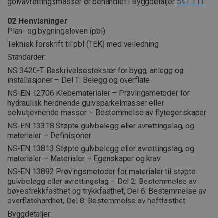
golvavrettingsmasser er behandlet i Byggdetaljer
541.111
.
02
Henvisninger
Plan- og bygningsloven (pbl)
Teknisk forskrift til pbl (TEK) med veiledning
Standarder:
NS 3420-T Beskrivelsestekster for bygg, anlegg og
installasjoner – Del T: Belegg og overflate
NS-EN 12706 Klebematerialer – Prøvingsmetoder for
hydraulisk herdnende gulvsparkelmasser eller
selvutjevnende masser – Bestemmelse av flytegenskaper
NS-EN 13318 Støpte gulvbelegg eller avrettingslag, og
materialer – Definisjoner
NS-EN 13813 Støpte gulvbelegg eller avrettingslag, og
materialer – Materialer – Egenskaper og krav
NS-EN 13892 Prøvingsmetoder for materialer til støpte
gulvbelegg eller avrettingslag – Del 2: Bestemmelse av
bøyestrekkfasthet og trykkfasthet, Del 6: Bestemmelse av
overflatehardhet, Del 8: Bestemmelse av heftfasthet
Byggdetaljer: