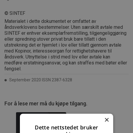
© SINTEF
Materialet i dette dokumentet er omfattet av
åndsverklovens bestemmelser. Uten særskilt avtale med
SINTEF er enhver eksemplarfremstilling, tilgjengeliggjøring
eller spredning utover privat bruk bare tillatt i den
utstrekning det er hjemlet i lov eller tillatt gjennom avtale
med Kopinor, interesseorgan for rettighetshavere til
åndsverk. Utnyttelse i strid med lov eller avtale kan
medføre erstatningsansvar, og kan straffes med bøter eller
fengsel.
September 2020 ISSN 2387-6328
For å lese mer må du kjøpe tilgang.
×
Dette nettstedet bruker