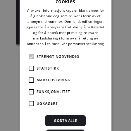
cookies
Byggforskserien
Delserie
komplett
Planlegging
Vi bruker informasjonskapsler blant annet for
å gjenkjenne deg som bruker i form av et
anonymt id-nummer. Denne identifiseringen
1389,08 kr/mnd
332,50 kr/mnd
gjøres for å analysere trafikken på nettstedet
og for å oppnå mer presis og relevant
Kjøp
Kjøp
markedsføring i form av målretting av
annonser.
Les mer i vår personvernerklæring
STRENGT NØDVENDIG
Enkeltanvisning
STATISTIKK
kr 280,00 for 12
MARKEDSFØRING
mnd.
FUNKSJONALITET
Kjøp
UGRADERT
Alle abonnement faktureres 12 måneder forskuddsvis.
GODTA ALLE
Se alle priser her