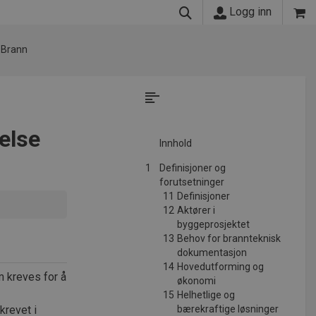
Logg inn
Brann
else
Innhold
1
Definisjoner og
forutsetninger
11
Definisjoner
12
Aktører i
byggeprosjektet
13
Behov for brannteknisk
dokumentasjon
14
Hovedutforming og
 kreves for å
økonomi
15
Helhetlige og
revet i
bærekraftige løsninger