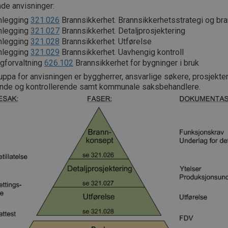
de anvisninger:
nlegging
321.026
Brannsikkerhet. Brannsikkerhetsstrategi og br
nlegging
321.027
Brannsikkerhet. Detaljprosjektering
nlegging
321.028
Brannsikkerhet. Utførelse
nlegging
321.029
Brannsikkerhet. Uavhengig kontroll
gforvaltning
626.102
Brannsikkerhet for bygninger i bruk
ppa for anvisningen er byggherrer, ansvarlige søkere, prosjekte
ende og kontrollerende samt kommunale saksbehandlere.