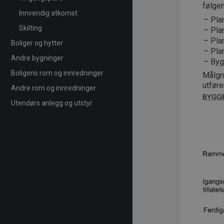
følgen
Innvendig atkomst
Pla
Skilting
Pla
Pla
Boliger og hytter
Pla
Andre bygninger
Byg
Boligens rom og innredninger
Målgru
utfør
Andre rom og innredninger
Utendørs anlegg og utstyr