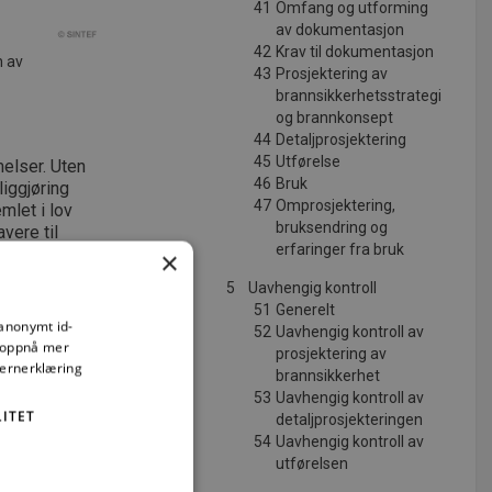
41
Omfang og utforming
av dokumentasjon
42
Krav til dokumentasjon
n av
43
Prosjektering av
brannsikkerhetsstrategi
og brannkonsept
44
Detaljprosjektering
45
Utførelse
elser. Uten
46
Bruk
iggjøring
47
Omprosjektering,
emlet i lov
bruksendring og
vere til
erfaringer fra bruk
gsansvar, og
×
5
Uavhengig kontroll
51
Generelt
 anonymt id-
52
Uavhengig kontroll av
å oppnå mer
prosjektering av
vernerklæring
brannsikkerhet
53
Uavhengig kontroll av
ITET
detaljprosjekteringen
54
Uavhengig kontroll av
utførelsen