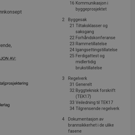
16
Kommunikasjon i
byggeprosjektet
annkonsept
2
Byggesak
21
Tiltaksklasser og
saksgang
22
Forhåndskonferanse
23
Rammetillatelse
rende,
24
Igangsettingstillatelse
25
Ferdigattest og
midlertidig
brukstillatelse
3
Regelverk
31
Generelt
32
Byggteknisk forskrift
(TEK17)
33
Veiledning til TEK17
34
Tilgrensende regelverk
4
Dokumentasjon av
brannsikkerhet i de ulike
fasene