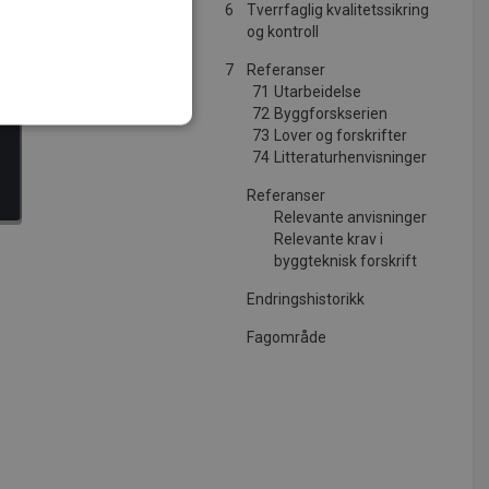
6
Tverrfaglig kvalitetssikring
og kontroll
7
Referanser
ng
71
Utarbeidelse
72
Byggforskserien
73
Lover og forskrifter
74
Litteraturhenvisninger
t
Referanser
ministrasjon. Nettstedet kan
Relevante anvisninger
Relevante krav i
byggteknisk forskrift
Endringshistorikk
tjenesten for å huske
 nødvendig at Cookie-
Fagområde
teraksjon med nettstedet
pen source-