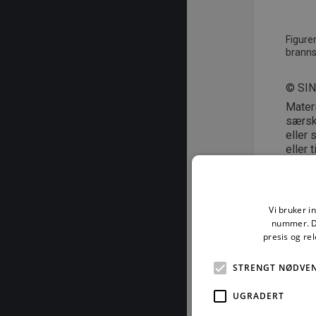
Figure
branns
© SI
Mater
særski
eller 
eller 
åndsve
kan st
Nove
Vi bruker i
nummer. De
presis og re
STRENGT NØDVE
For å les
UGRADERT