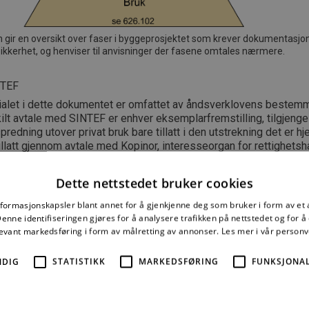
n gir en oversikt over faser i byggeprosjektet som krever dokumentasjo
ikkerhet, og henviser til anvisninger der fasene omtales nærmere.
NTEF
ialet i dette dokumentet er omfattet av åndsverklovens bestemm
lt avtale med SINTEF er enhver eksemplarfremstilling, tilgjengel
spredning utover privat bruk bare tillatt i den utstrekning det er hj
tillatt gjennom avtale med Kopinor, interesseorgan for rettighetsha
rk. Utnyttelse i strid med lov eller avtale kan medføre erstatnin
raffes med bøter eller fengsel.
Dette nettstedet bruker cookies
mber 2021 ISSN 2387-6328
nformasjonskapsler blant annet for å gjenkjenne deg som bruker i form av et
nne identifiseringen gjøres for å analysere trafikken på nettstedet og for 
levant markedsføring i form av målretting av annonser.
Les mer i vår person
NDIG
STATISTIKK
MARKEDSFØRING
FUNKSJONAL
e mer må du kjøpe tilgang.