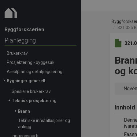
Byggforskse
321.025 Br
Byggforskserien
Planlegging
321.
Brukerkrav
Brann
Prosjektering - byggesak
og ko
Arealplan og detaljregulering
Bygninger generelt
Novem
Spesielle brukerkrav
Teknisk prosjektering
Innhold
Brann
Denne
Tekniske innstallasjoner og
ivaret
anlegg
Fasen
Inngangsparti