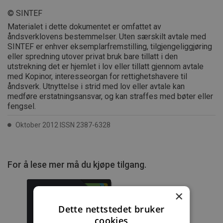
© SINTEF
Materialet i dette dokumentet er omfattet av
åndsverklovens bestemmelser. Uten særskilt avtale med
SINTEF er enhver eksemplarfremstilling, tilgjengeliggjøring
eller spredning utover privat bruk bare tillatt i den
utstrekning det er hjemlet i lov eller tillatt gjennom avtale
med Kopinor, interesseorgan for rettighetshavere til
åndsverk. Utnyttelse i strid med lov eller avtale kan
medføre erstatningsansvar, og kan straffes med bøter eller
fengsel.
Oktober 2012 ISSN 2387-6328
For å lese mer må du kjøpe tilgang.
×
Dette nettstedet bruker
cookies
Byggforskserien
Delserie