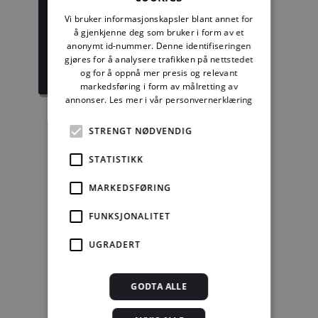
komplett
Byggdetaljer
Vi bruker informasjonskapsler blant annet for
å gjenkjenne deg som bruker i form av et
1389,08 kr/mnd
729,92 kr/mnd
anonymt id-nummer. Denne identifiseringen
gjøres for å analysere trafikken på nettstedet
Kjøp
Kjøp
og for å oppnå mer presis og relevant
markedsføring i form av målretting av
annonser.
Les mer i vår personvernerklæring
STRENGT NØDVENDIG
Enkeltanvisning
STATISTIKK
kr 280,00 for 12
MARKEDSFØRING
mnd.
FUNKSJONALITET
Kjøp
UGRADERT
Alle abonnement faktureres 12 måneder forskuddsvis.
GODTA ALLE
Se alle priser her