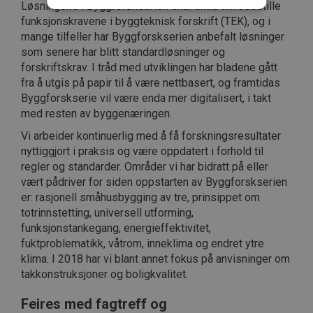
Løsningene i Byggforskserien skal alltid tilfredsstille
funksjonskravene i byggteknisk forskrift (TEK), og i
mange tilfeller har Byggforskserien anbefalt løsninger
Strengt nødvendig
Statistikk
som senere har blitt standardløsninger og
Markedsføring
Funksjonalitet
forskriftskrav. I tråd med utviklingen har bladene gått
Ugradert
fra å utgis på papir til å være nettbasert, og framtidas
Byggforskserie vil være enda mer digitalisert, i takt
Strengt nødvendige informasjonskapsler tillater
med resten av byggenæringen.
kjernefunksjoner på nettstedet, som
brukerinnlogging og kontoadministrasjon.
Vi arbeider kontinuerlig med å få forskningsresultater
Nettstedet kan ikke brukes riktig uten strengt
nødvendige informasjonskapsler.
nyttiggjort i praksis og være oppdatert i forhold til
regler og standarder. Områder vi har bidratt på eller
Forsørger /
Navn
Utløpsdato
Beskrivels
Domene
vært pådriver for siden oppstarten av Byggforskserien
er: rasjonell småhusbygging av tre, prinsippet om
CookieScriptConsent
1 måned
Denne
CookieScript
informasj
byggforsk.no
totrinnstetting, universell utforming,
brukes av 
funksjonstankegang, energieffektivitet,
Script.com
for å husk
fuktproblematikk, våtrom, inneklima og endret ytre
innstilling
klima. I 2018 har vi blant annet fokus på anvisninger om
besøkende
informasjo
takkonstruksjoner og boligkvalitet.
Det er nød
Cookie-Scr
cookie-ba
Feires med fagtreff og
fungerer s