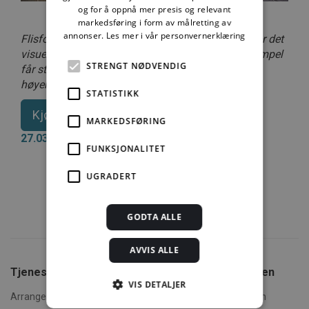
og for å oppnå mer presis og relevant
markedsføring i form av målretting av
annonser.
Les mer i vår personvernerklæring
Flisformatet – flisenes høyde og bredde – påvirker det
visuelle inntrykket av rommets størrelse. For eksempel
STRENGT NØDVENDIG
får stående rektangulære fliser rommet til å virke
høyere. Foto: Bergersen AS
STATISTIKK
Kjøp tilgang til Byggforskserien
MARKEDSFØRING
27.03.2017
FUNKSJONALITET
UGRADERT
GODTA ALLE
AVVIS ALLE
Tjenester fra SINTEF
Om Byggforskserien
VIS DETALJER
Arrangementer og kurs
Hva er Byggforskserien