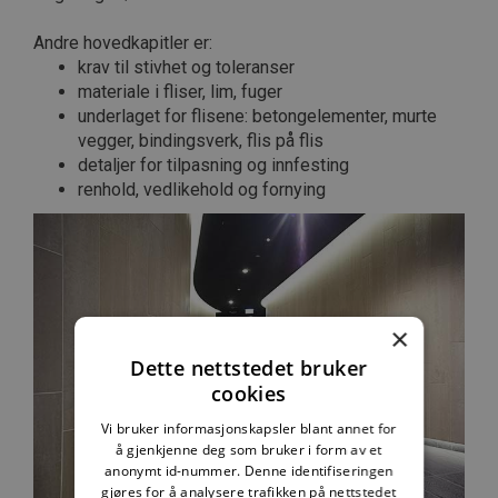
Andre hovedkapitler er:
krav til stivhet og toleranser
materiale i fliser, lim, fuger
underlaget for flisene: betongelementer, murte
vegger, bindingsverk, flis på flis
detaljer for tilpasning og innfesting
renhold, vedlikehold og fornying
×
Dette nettstedet bruker
cookies
Vi bruker informasjonskapsler blant annet for
å gjenkjenne deg som bruker i form av et
anonymt id-nummer. Denne identifiseringen
gjøres for å analysere trafikken på nettstedet