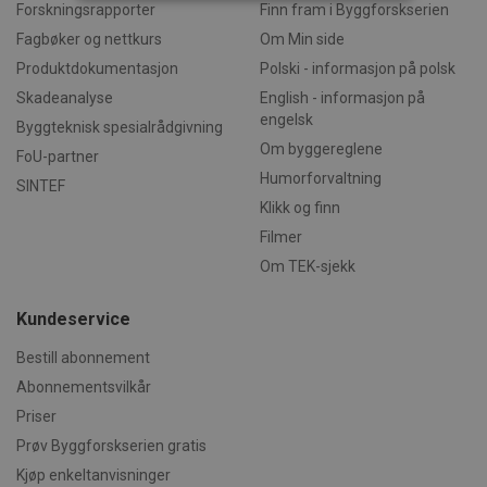
Forskningsrapporter
Finn fram i Byggforskserien
Fagbøker og nettkurs
Om Min side
Strengt nødvendig
Statistikk
Produktdokumentasjon
Polski - informasjon på polsk
Markedsføring
Funksjonalitet
Skadeanalyse
English - informasjon på
Ugradert
engelsk
Byggteknisk spesialrådgivning
Strengt nødvendige informasjonskapsler tillater
Om byggereglene
FoU-partner
kjernefunksjoner på nettstedet, som
Humorforvaltning
brukerinnlogging og kontoadministrasjon.
SINTEF
Nettstedet kan ikke brukes riktig uten strengt
Klikk og finn
nødvendige informasjonskapsler.
Filmer
Forsørger /
Navn
Utløpsdato
Beskrivels
Domene
Om TEK-sjekk
CookieScriptConsent
1 måned
Denne
CookieScript
informasj
byggforsk.no
Kundeservice
brukes av 
Script.com
for å husk
Bestill abonnement
innstilling
Abonnementsvilkår
besøkende
informasjo
Priser
Det er nød
Cookie-Scr
Prøv Byggforskserien gratis
cookie-ba
fungerer s
Kjøp enkeltanvisninger
skal.