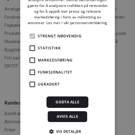
gjøres for å analysere trafikken på nettstedet
Arrangementer og kurs
Hva er Byggforskserien
og for å oppnå mer presis og relevant
markedsføring i form av målretting av
Forskningsrapporter
Finn fram i Byggforskserien
annonser.
Les mer i vår personvernerklæring
Fagbøker og nettkurs
Om Min side
Produktdokumentasjon
Polski - informasjon på polsk
STRENGT NØDVENDIG
Skadeanalyse
English - informasjon på
engelsk
STATISTIKK
Byggteknisk spesialrådgivning
Om byggereglene
FoU-partner
MARKEDSFØRING
Humorforvaltning
SINTEF
FUNKSJONALITET
Klikk og finn
Filmer
UGRADERT
Om TEK-sjekk
GODTA ALLE
Kundeservice
Bestill abonnement
AVVIS ALLE
Abonnementsvilkår
Priser
VIS DETALJER