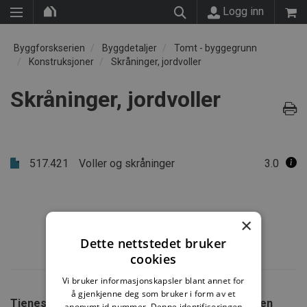
Logg inn
Byggforskserien
Byggdetaljer
Tomt - byggegrunn
Konstruksjoner
Skråninger, jordvoller
Skråninger, jordvoller
517.421
Voller og skråninger
3.0
×
Dette nettstedet bruker
cookies
Vi bruker informasjonskapsler blant annet for
å gjenkjenne deg som bruker i form av et
Tjenester fra SINTEF
Om Byggforskserien
anonymt id-nummer. Denne identifiseringen