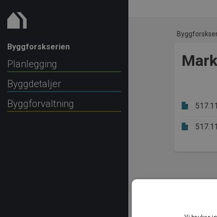
Byggforskse
Byggforskserien
Mark,
Planlegging
Byggdetaljer
Byggforvaltning
517.1
517.1
Vi bruker i