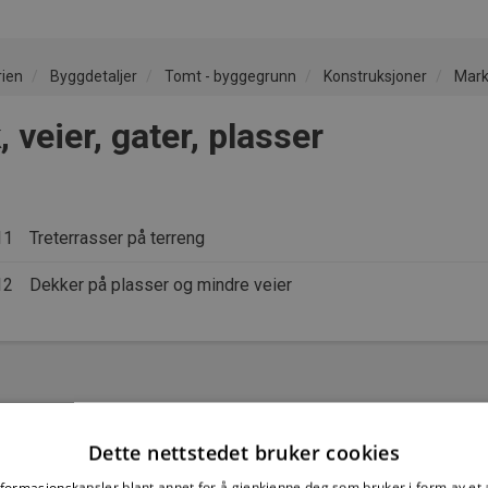
rien
Byggdetaljer
Tomt - byggegrunn
Konstruksjoner
Mark,
 veier, gater, plasser
11
Treterrasser på terreng
12
Dekker på plasser og mindre veier
Dette nettstedet bruker cookies
nformasjonskapsler blant annet for å gjenkjenne deg som bruker i form av et