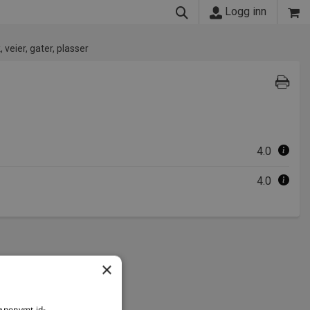
Logg inn
 veier, gater, plasser
4.0
4.0
×
 anonymt id-