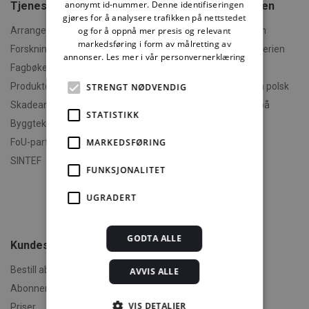
anonymt id-nummer. Denne identifiseringen
Tjenester fra SINTEF
Om Byggforskserien
gjøres for å analysere trafikken på nettstedet
Arrangementer og kurs
og for å oppnå mer presis og relevant
Hva er Byggforskserien
markedsføring i form av målretting av
Forskningsrapporter
Finn fram i Byggforskserien
annonser.
Les mer i vår personvernerklæring
Fagbøker og nettkurs
Om Min side
Produktdokumentasjon
Polski - informasjon på polsk
STRENGT NØDVENDIG
Skadeanalyse
English - informasjon på
STATISTIKK
engelsk
Byggteknisk spesialrådgivning
Om byggereglene
FoU-partner
MARKEDSFØRING
Humorforvaltning
SINTEF
FUNKSJONALITET
Klikk og finn
Filmer
UGRADERT
Om TEK-sjekk
GODTA ALLE
Kundeservice
Bestill abonnement
AVVIS ALLE
Abonnementsvilkår
VIS DETALJER
Priser