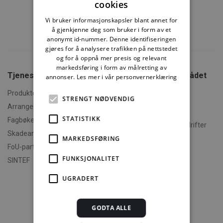
cookies
Vi bruker informasjonskapsler blant annet for
å gjenkjenne deg som bruker i form av et
anonymt id-nummer. Denne identifiseringen
gjøres for å analysere trafikken på nettstedet
og for å oppnå mer presis og relevant
markedsføring i form av målretting av
Tjenester fra SINTEF
Tjenester fra Fagrådet
annonser.
Les mer i vår personvernerklæring
for Våtrom
Produktdokumentasjon
STRENGT NØDVENDIG
Kurs i Byggebransjens
Arrangementer og kurs
våtromsnorm
STATISTIKK
Fagbøker og nettkurs
Godkjente våtromsbedrifter
Skadeanalyse
MARKEDSFØRING
Fagrådet for Våtroms
FoU-partner
hjemmesider
FUNKSJONALITET
SINTEF
Kundeservice
UGRADERT
Kontakt kundeservice
Abonnementsvilkår
GODTA ALLE
Priser og bestilling