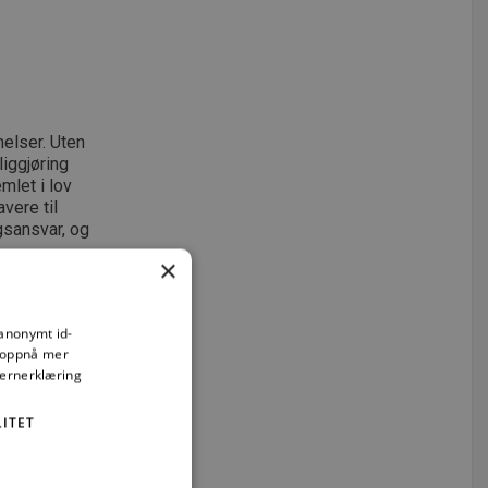
elser. Uten
iggjøring
emlet i lov
vere til
gsansvar, og
×
 anonymt id-
å oppnå mer
vernerklæring
ITET