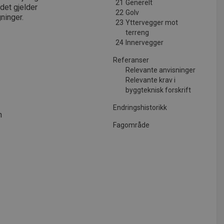
21
Generelt
adet gjelder
22
Golv
ninger.
23
Yttervegger mot
terreng
24
Innervegger
Referanser
Relevante anvisninger
Relevante krav i
byggteknisk forskrift
Endringshistorikk
n
Fagområde