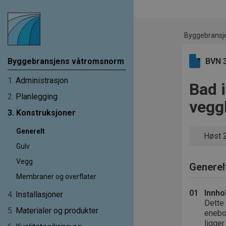
Byggebransj
Byggebransjens våtromsnorm
BVN 
1
.
Administrasjon
Bad i
2
.
Planlegging
vegg
3
.
Konstruksjoner
Generelt
Høst 
Gulv
Vegg
Generel
Membraner og overflater
01
Innho
4
.
Installasjoner
Dette 
5
.
Materialer og produkter
enebol
ligger