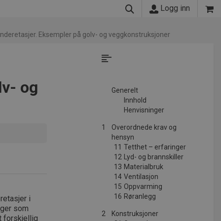
Logg inn
nderetasjer. Eksempler på golv- og veggkonstruksjoner
lv- og
Generelt
Innhold
Henvisninger
1
Overordnede krav og
hensyn
11
Tetthet – erfaringer
12
Lyd- og brannskiller
13
Materialbruk
14
Ventilasjon
15
Oppvarming
16
Røranlegg
etasjer i
egger som
2
Konstruksjoner
 forskjellig