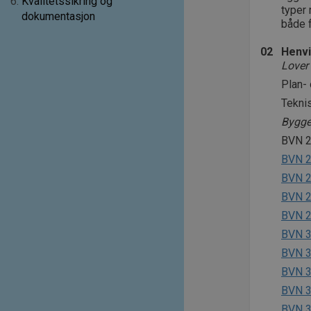
6
.
Kvalitetssikring og
typer 
dokumentasjon
både 
02
Henvi
Lover 
Plan-
Teknis
Bygge
BVN 2
BVN 2
BVN 2
BVN 2
BVN 2
BVN 3
BVN 3
BVN 3
BVN 3
BVN 3