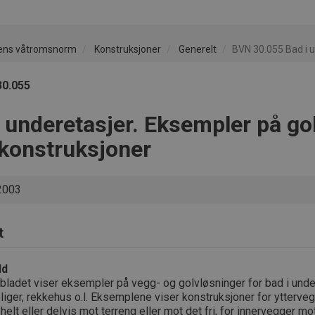
ens våtromsnorm
Konstruksjoner
Generelt
BVN 30.055 Bad i u
30.055
 underetasjer. Eksempler på go
konstruksjoner
2003
t
ld
bladet viser eksempler på vegg- og golvløsninger for bad i under
iger, rekkehus o.l. Eksemplene viser konstruksjoner for ytterv
 helt eller delvis mot terreng eller mot det fri, for innervegger mot