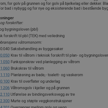
rom, for golv på grunnen og for golv på bjelkelag eller dekker. Bl
for bad i nybygg og for nye og eksisterende bad i bestående byg
sninger
og forskrifter:
 og bygningsloven (pbl)
k forskrift til pbl (TEK) med veiledning
bransjens våtromsnorm:
0.040 Saksbehandling av byggesaker
0.050
Krav til våtrom i teknisk forskrift til plan- og bygningslove
1.050
Funksjonskrav ved planlegging av våtrom
1.060
Brukskrav til våtrom
1.110
Planløsning av bade,- toalett- og vaskerom
0.100
Krav til overflater og underlag
1.206
Våtromsgolv i kjeller og på grunnen
2.110
Utførelse av bindingsverksvegg av tre
2.300
Murte og støpte veggkonstruksjoner
4.201
Overganger mellom golv og vegg