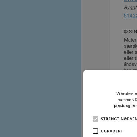
Byggfo
514.2
© SI
Mater
særski
eller 
eller 
åndsve
kan st
Høst
Vi bruker i
nummer. De
presis og re
For å les
STRENGT NØDVE
UGRADERT