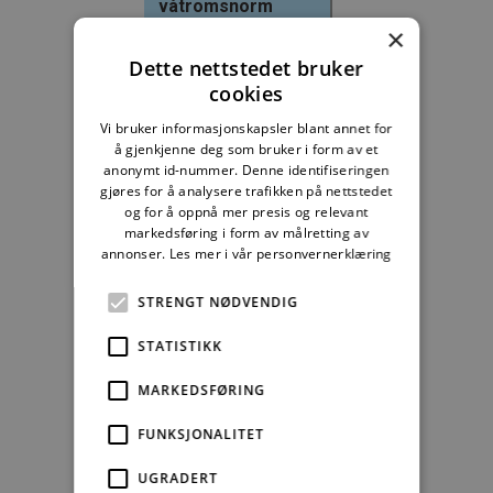
våtromsnorm
×
235,83 kr/mnd
Dette nettstedet bruker
cookies
Kjøp
Vi bruker informasjonskapsler blant annet for
å gjenkjenne deg som bruker i form av et
Alle abonnement faktureres 12 måneder forskuddsvis.
anonymt id-nummer. Denne identifiseringen
gjøres for å analysere trafikken på nettstedet
Se alle priser her
og for å oppnå mer presis og relevant
markedsføring i form av målretting av
annonser.
Les mer i vår personvernerklæring
Andre abonnement
STRENGT NØDVENDIG
STATISTIKK
MARKEDSFØRING
Studentabonnement
FUNKSJONALITET
fra kr 349,00
UGRADERT