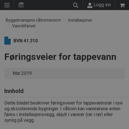
Logg inn
Byggebransjens våtromsnorm
Installasjoner
Vanntilførsel
BVN 41.310
Føringsveier for tappevann
Mai 2019
Innhold
Dette bladet beskriver føringsveier for tappevannsrør i nye
og eksisterende bygninger. I våtrom kan vannrørene enten
føres i installasjonsvegg, skjult i varerør (rør i rør) eller
synlig på vegg.