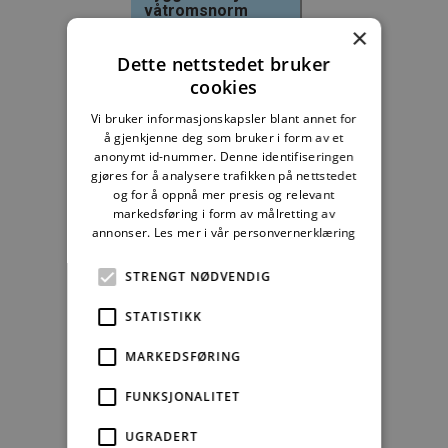
våtromsnorm
×
235,83 kr/mnd
Dette nettstedet bruker
cookies
Kjøp
Vi bruker informasjonskapsler blant annet for
å gjenkjenne deg som bruker i form av et
Alle abonnement faktureres 12 måneder forskuddsvis.
anonymt id-nummer. Denne identifiseringen
gjøres for å analysere trafikken på nettstedet
Se alle priser her
og for å oppnå mer presis og relevant
markedsføring i form av målretting av
annonser.
Les mer i vår personvernerklæring
Andre abonnement
STRENGT NØDVENDIG
STATISTIKK
MARKEDSFØRING
Studentabonnement
FUNKSJONALITET
fra kr 349,00
UGRADERT