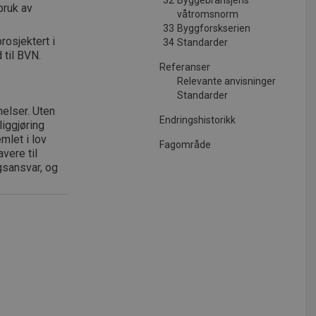
32
Byggebransjens
 bruk av
våtromsnorm
33
Byggforskserien
rosjektert i
34
Standarder
 til BVN.
Referanser
Relevante anvisninger
Standarder
elser. Uten
Endringshistorikk
iggjøring
emlet i lov
Fagområde
vere til
gsansvar, og