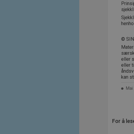
Prinsi
sjekkl
Sjekkl
henhol
© SI
Mater
særski
eller 
eller 
åndsve
kan st
Mai 
For å les