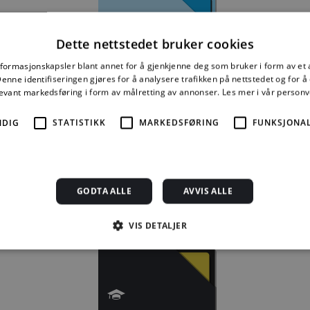
Dette nettstedet bruker cookies
Byggebransjens
våtromsnorm
nformasjonskapsler blant annet for å gjenkjenne deg som bruker i form av et
nne identifiseringen gjøres for å analysere trafikken på nettstedet og for 
levant markedsføring i form av målretting av annonser.
Les mer i vår person
235,83 kr/mnd
Kjøp
NDIG
STATISTIKK
MARKEDSFØRING
FUNKSJONAL
Alle abonnement faktureres 12 måneder forskuddsvis.
Se alle priser her
GODTA ALLE
AVVIS ALLE
Andre abonnement
VIS DETALJER
Strengt nødvendig
Statistikk
Markedsføring
Funksjonalitet
Ugrader
jonskapsler tillater kjernefunksjoner på nettstedet, som brukerinnlogging og kontoad