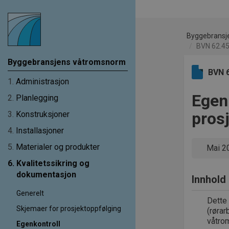
Byggebransj
BVN 62.451
Byggebransjens våtromsnorm
BVN 
1
.
Administrasjon
Egenk
2
.
Planlegging
pros
3
.
Konstruksjoner
4
.
Installasjoner
5
.
Materialer og produkter
Mai 2
6
.
Kvalitetssikring og
dokumentasjon
Innhold
Generelt
Dette 
Skjemaer for prosjektoppfølging
(rørar
våtrom
Egenkontroll