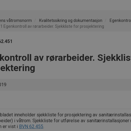
ens våtromsnorm
Kvalitetssikring og dokumentasjon
Egenkontrol
 Egenkontroll av rørarbeider. Sjekkliste for prosjektering
62.451
ontroll av rørarbeider. Sjekklis
jektering
019
bladet inneholder sjekkliste for prosjektering av sanitærinstalla
beider) i våtrom. Sjekkliste for utførelse av sanitærinstallasjoner 
 er vist i
BVN 62.455
.