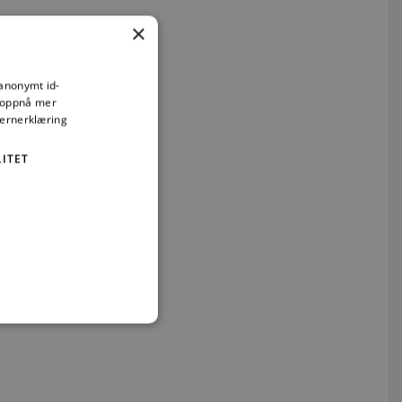
×
 anonymt id-
å oppnå mer
vernerklæring
ITET
t
ministrasjon. Nettstedet kan