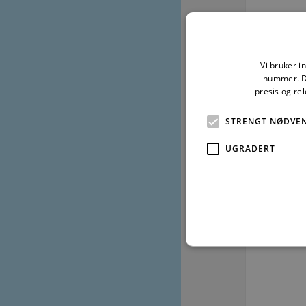
Vi bruker i
nummer. De
presis og re
STRENGT NØDVE
UGRADERT
Strengt nødvendige informas