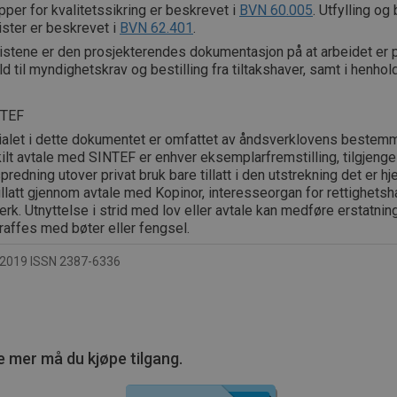
pper for kvalitetssikring er beskrevet i
BVN 60.005
. Utfylling og
ister er beskrevet i
BVN 62.401
.
istene er den prosjekterendes dokumentasjon på at arbeidet er p
d til myndighetskrav og bestilling fra tiltakshaver, samt i henhold
NTEF
ialet i dette dokumentet er omfattet av åndsverklovens bestemm
lt avtale med SINTEF er enhver eksemplarfremstilling, tilgjengel
spredning utover privat bruk bare tillatt i den utstrekning det er hj
tillatt gjennom avtale med Kopinor, interesseorgan for rettighetsha
rk. Utnyttelse i strid med lov eller avtale kan medføre erstatnin
raffes med bøter eller fengsel.
2019 ISSN 2387-6336
e mer må du kjøpe tilgang.