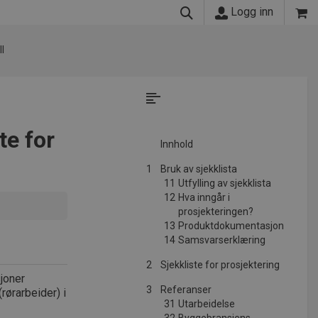
Logg inn
l
te for
Innhold
1
Bruk av sjekklista
11
Utfylling av sjekklista
12
Hva inngår i
prosjekteringen?
13
Produktdokumentasjon
14
Samsvarserklæring
2
Sjekkliste for prosjektering
sjoner
3
Referanser
(rørarbeider) i
31
Utarbeidelse