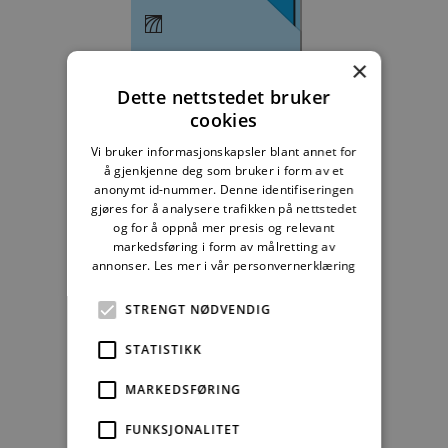
Byggebransjens
×
våtromsnorm
Dette nettstedet bruker
cookies
235,83 kr/mnd
Vi bruker informasjonskapsler blant annet for
Kjøp
å gjenkjenne deg som bruker i form av et
anonymt id-nummer. Denne identifiseringen
gjøres for å analysere trafikken på nettstedet
Alle abonnement faktureres 12 måneder forskuddsvis.
og for å oppnå mer presis og relevant
markedsføring i form av målretting av
Se alle priser her
annonser.
Les mer i vår personvernerklæring
STRENGT NØDVENDIG
Andre abonnement
STATISTIKK
MARKEDSFØRING
FUNKSJONALITET
Studentabonnement