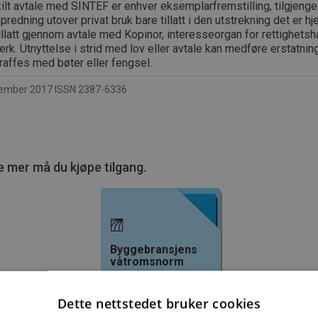
lt avtale med SINTEF er enhver eksemplarfremstilling, tilgjengel
spredning utover privat bruk bare tillatt i den utstrekning det er hj
tillatt gjennom avtale med Kopinor, interesseorgan for rettighetsha
rk. Utnyttelse i strid med lov eller avtale kan medføre erstatnin
raffes med bøter eller fengsel.
mber 2017 ISSN 2387-6336
e mer må du kjøpe tilgang.
Byggebransjens
våtromsnorm
235,83 kr/mnd
Dette nettstedet bruker cookies