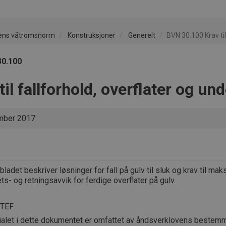
ens våtromsnorm
Konstruksjoner
Generelt
BVN 30.100 Krav til
30.100
til fallforhold, overflater og un
ber 2017
bladet beskriver løsninger for fall på gulv til sluk og krav til ma
ts- og retningsavvik for ferdige overflater på gulv.
NTEF
ialet i dette dokumentet er omfattet av åndsverklovens bestemm