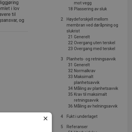
iggjøring
mot vegg
emlet i lov
18
Plassering av sluk
vere til
2
Høydeforskjell mellom
gsansvar, og
membran ved døråpning og
slukrist
21
Generelt
22
Overgang uten terskel
23
Overgang med terskel
3
Planhets- og retningsavvik
31
Generelt
32
Normalkrav
33
Maksimalt
planhetsavvik
34
Måling av planhetsavvik
35
Krav til maksimalt
retningsavvik
36
Måling av helningsavvik
×
4
Fukt i underlaget
5
Referanser