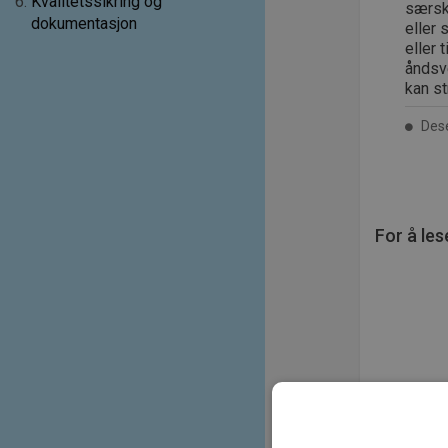
6
.
Kvalitetssikring og
særski
dokumentasjon
eller 
eller 
åndsve
kan st
Dese
For å les