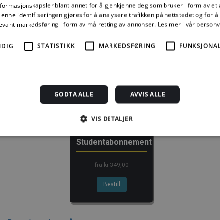
Kjøp
nformasjonskapsler blant annet for å gjenkjenne deg som bruker i form av et
nne identifiseringen gjøres for å analysere trafikken på nettstedet og for 
levant markedsføring i form av målretting av annonser.
Les mer i vår person
Alle abonnement faktureres 12 måneder forskuddsvis.
NDIG
STATISTIKK
MARKEDSFØRING
FUNKSJONAL
Se alle priser her
Andre abonnement
GODTA ALLE
AVVIS ALLE
VIS DETALJER
Studentabonnement
Strengt nødvendig
Statistikk
Markedsføring
Funksjonalitet
Ugrader
fra kr 349,00
jonskapsler tillater kjernefunksjoner på nettstedet, som brukerinnlogging og kontoad
engt nødvendige informasjonskapsler.
Bestill
rsørger /
Utløpsdato
Beskrivelse
omene
1 måned
Denne informasjonskapselen brukes av Cookie-Script.com-
okieScript