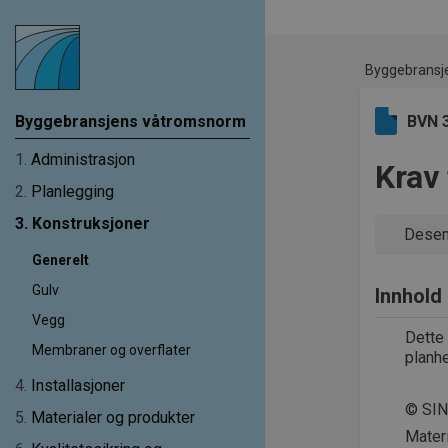
Byggebransj
Byggebransjens våtromsnorm
BVN 
1
.
Administrasjon
Krav 
2
.
Planlegging
3
.
Konstruksjoner
Desem
Generelt
Gulv
Innhold
Vegg
Dette 
Membraner og overflater
planhe
4
.
Installasjoner
© SI
5
.
Materialer og produkter
Mater