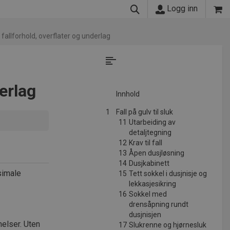
Logg inn
 fallforhold, overflater og underlag
derlag
Innhold
1
Fall på gulv til sluk
11
Utarbeiding av
detaljtegning
12
Krav til fall
13
Åpen dusjløsning
14
Dusjkabinett
ksimale
15
Tett sokkel i dusjnisje og
lekkasjesikring
16
Sokkel med
drensåpning rundt
dusjnisjen
elser. Uten
17
Slukrenne og hjørnesluk