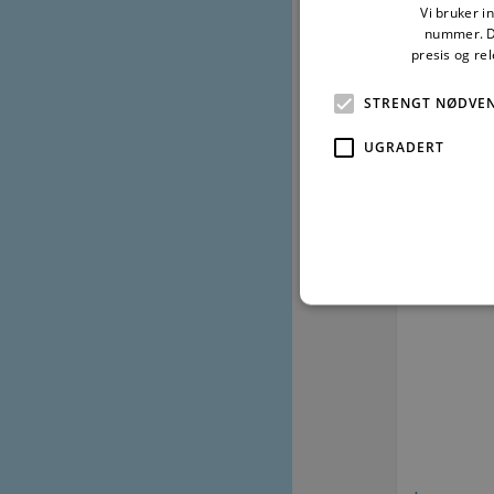
Vi bruker i
nummer. De
presis og re
STRENGT NØDVE
UGRADERT
Strengt nødvendige informas
ikke brukes riktig uten str
Fo
Navn
D
CookieScriptConsent
Co