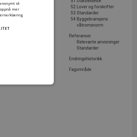
51
Utarbeidelse
 anonymt id-
52
Lover og forskrifter
å oppnå mer
53
Standarder
vernerklæring
54
Byggebransjens
våtromsnorm
ITET
Referanser
Relevante anvisninger
Standarder
Endringshistorikk
Fagområde
t
ministrasjon. Nettstedet kan
tjenesten for å huske