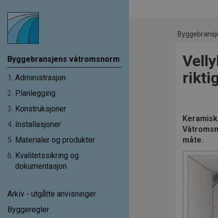
Byggebransj
Velly
Byggebransjens våtromsnorm
rikti
1
.
Administrasjon
2
.
Planlegging
3
.
Konstruksjoner
Keramiske
4
.
Installasjoner
Våtromsno
5
.
Materialer og produkter
måte.
6
.
Kvalitetssikring og
dokumentasjon
Arkiv - utgåtte anvisninger
Byggeregler