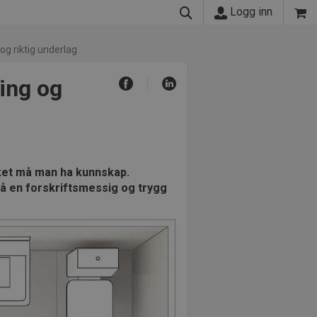
Logg inn
 og riktig underlag
ging og
ykket må man ha kunnskap.
å en forskriftsmessig og trygg