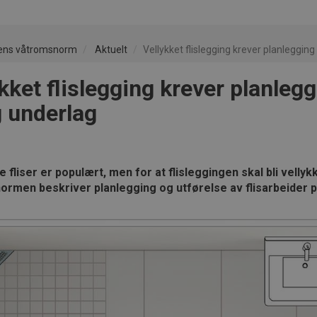
ens våtromsnorm
Aktuelt
Vellykket flislegging krever planlegging
kket flislegging krever planleg
g underlag
 fliser er populært, men for at flisleggingen skal bli vell
rmen beskriver planlegging og utførelse av flisarbeider p