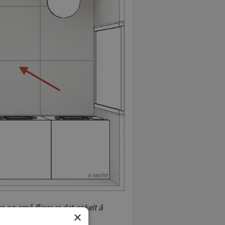
 og små fliser er det enkelt å
×