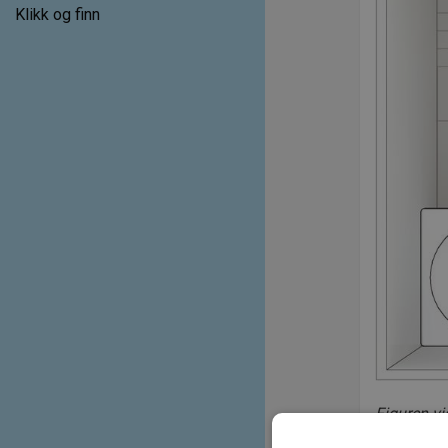
Klikk og finn
Figuren vi
forme fall 