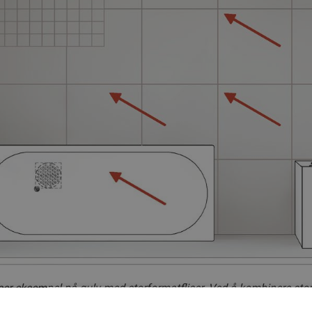
ser eksempel på gulv med storformatfliser. Ved å kombinere store
til ulike slukvarianter Ill.: SINTEF