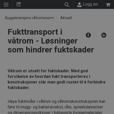
Logg inn
Byggebransjens våtromsnorm
Aktuelt
Fukttransport i
våtrom - Løsninger
som hindrer fuktskader
Våtrom er utsatt for fuktskader. Med god
forståelse av hvordan fukt transporteres i
konstruksjoner står man godt rustet til å forhindre
fuktskader.
Høye fuktnivåer i våtrom og våtromskonstruksjoner kan
føre til mugg- og bakterievekst, råte, sprekkdannelser
og dimensjonsendringer i trebaserte byggematerialer.