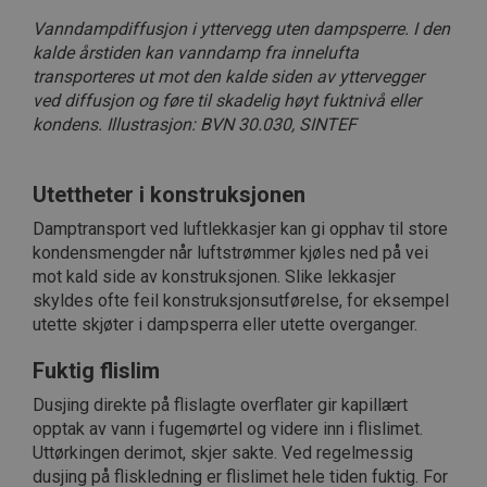
Markedsføring
Funksjonalitet
Vanndampdiffusjon i yttervegg uten dampsperre. I den
Ugradert
kalde årstiden kan vanndamp fra innelufta
transporteres ut mot den kalde siden av yttervegger
Strengt nødvendige informasjonskapsler tillater
kjernefunksjoner på nettstedet, som
ved diffusjon og føre til skadelig høyt fuktnivå eller
brukerinnlogging og kontoadministrasjon.
kondens. Illustrasjon: BVN 30.030, SINTEF
Nettstedet kan ikke brukes riktig uten strengt
nødvendige informasjonskapsler.
Forsørger /
Utettheter i konstruksjonen
Navn
Utløpsdato
Beskrivels
Domene
Damptransport ved luftlekkasjer kan gi opphav til store
CookieScriptConsent
1 måned
Denne
CookieScript
informasj
byggforsk.no
kondensmengder når luftstrømmer kjøles ned på vei
brukes av 
mot kald side av konstruksjonen. Slike lekkasjer
Script.com
for å husk
skyldes ofte feil konstruksjonsutførelse, for eksempel
innstilling
utette skjøter i dampsperra eller utette overganger.
besøkende
informasjo
Det er nød
Fuktig flislim
Cookie-Scr
cookie-ba
fungerer s
Dusjing direkte på flislagte overflater gir kapillært
skal.
opptak av vann i fugemørtel og videre inn i flislimet.
subApp-production
.byggforsk.no
3 dager
Uttørkingen derimot, skjer sakte. Ved regelmessig
dusjing på fliskledning er flislimet hele tiden fuktig. For