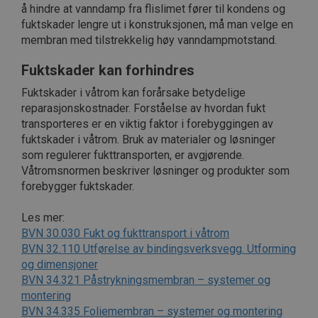
å hindre at vanndamp fra flislimet fører til kondens og
fuktskader lengre ut i konstruksjonen, må man velge en
Forsørger
membran med tilstrekkelig høy vanndampmotstand.
Navn
Utløpsdato
Beskrivelse
Navn
/ Domene
Forsørger /
Navn
Utløpsdato
Beskrivelse
Domene
Fuktskader kan forhindres
MSPTC
.AspNetCore.Correlation.6GWZ6nfdHiLkrzFXRDJh1QFO7mj609
1 år
Denne
Microsoft
Forsørger /
Navn
Utløpsdato
Beskrivelse
informasjonskapselen
.bing.com
_pk_id.14.ff4c
www.byggforsk.no
1 år
Dette
Domene
brukes til å spore
Fuktskader i våtrom kan forårsake betydelige
informasjo
brukeren engasjement
.AspNetCore.OpenIdConnect.Nonce.CfDJ8PCZ1CMCZVtPjBb7iS0
er assosier
_gcl_au
3 måneder
Denne
Google LLC
reparasjonskostnader. Forståelse av hvordan fukt
og interaksjon med
open sourc
informasjo
.byggforsk.no
nettstedet for å forbedre
.AspNetCore.Correlation.zm5oSZzPSi0gPkrk6ypaL4iNWiHp1PG_
webanalyse
transporteres er en viktig faktor i forebyggingen av
er satt av 
kundeopplevelsen og
brukes til å
og utfører
fuktskader i våtrom. Bruk av materialer og løsninger
nettsidefunksjonaliteten.
nettstedse
informasj
Det kan samle inn
spore besø
.AspNetCore.Correlation.s6lpftcmb6nCT8ucRQzifC0n5pJQWSEAT
som regulerer fukttransporten, er avgjørende.
hvordan
informasjon om hvordan
og måle yte
sluttbruke
Våtromsnormen beskriver løsninger og produkter som
brukerne navigerer og
nettstedet.
nettstedet 
bruker nettstedet, bidrar
mønster-ty
.AspNetCore.Correlation._UTS4bWlaaV31oQHe_v_raATlWIEtFPK
annonseri
forebygger fuktskader.
til å identifisere
informasjo
sluttbruke
preferanser og forbedre
prefikset _p
sett før ha
leveringen av tjenester.
av en kort 
.AspNetCore.Correlation.dEA_bPGk00GP0Vma9wFtvRMzF6ux6M3
nevnte nett
Les mer:
og bokstav
være en re
BVN 30.030 Fukt og fukttransport i våtrom
_uetvid
1 år
Dette er en
Microsoft
domenet so
.AspNetCore.Correlation.-WM3VxB_hR61VBBHvH_z26MMltJ6J8hfj
informasjo
Corporation
BVN 32.110 Utførelse av bindingsverksvegg. Utforming
informasjo
som brukes
.byggforsk.no
og dimensjoner
Microsoft 
_pk_ses.14.feb8
byggforsk.no
30
Dette
.AspNetCore.Correlation.ac3CRhR8fysWuzisNYJiwrc09dNk--LmDK
er en spori
BVN 34.321 Påstrykningsmembran – systemer og
minutter
informasjo
Det tillater
er assosier
snakke med
montering
open sourc
som tidlige
.AspNetCore.Correlation.KKOQuHlnpVruX_bln-XJt_D56VbYVSqz
BVN 34.335 Foliemembran – systemer og montering
webanalyse
besøkt net