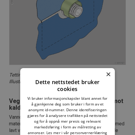
×
Tetting rundt veggboks med rørgjennomføring.
Dette nettstedet bruker
Illustrasjon: BVN 34.341, SINTEF
cookies
Vi bruker informasjonskapsler blant annet for
Vegger og etasjeskillere som vender mot
å gjenkjenne deg som bruker i form av et
kaldt klima
anonymt id-nummer. Denne identifiseringen
gjøres for å analysere trafikken på nettstedet
Vanndamp transporteres fra områder (luft eller
og for å oppnå mer presis og relevant
materialer) med høyt vanndampinnhold til områder med
markedsføring i form av målretting av
lavt vanndampinnhold. Siden varm luft kan inneholde
annonser.
Les mer i vår personvernerklæring