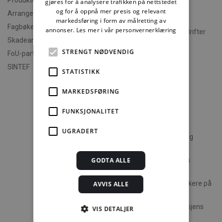
Produktdokumentasjon
gjøres for å analysere trafikken på nettstedet
Kurs i Byggebransjens
og for å oppnå mer presis og relevant
Arrangementer og kurs
våtromsnorm
markedsføring i form av målretting av
Fagbøker og nettkurs
annonser.
Les mer i vår personvernerklæring
Godkjente våtromsbedrifter
Skadeanalyse
Fagrådet for Våtroms
STRENGT NØDVENDIG
FoU-partner
hjemmesider
SINTEF
STATISTIKK
Kundeservice
MARKEDSFØRING
Kontakt kundeservice
Abonnementsvilkår
FUNKSJONALITET
Priser og bestilling
UGRADERT
Personvernerklæring og
databehandleravtale
GODTA ALLE
Hva er Byggebransjens
våtromsnorm
Abonnement for deltakere på
AVVIS ALLE
våtromskurs
Finn fram i Byggebransjens
VIS DETALJER
våtromsnorm