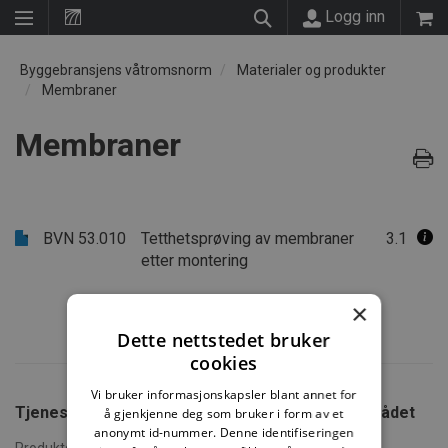
Logg inn
Byggebransjens våtromsnorm
Materialer og produkter
Membraner
Membraner
BVN 53.010
Tetthetsprøving av membraner
3.1
etter montering
×
Dette nettstedet bruker
cookies
Vi bruker informasjonskapsler blant annet for
Tjenester fra SINTEF
Tjenester fra Fagrådet
å gjenkjenne deg som bruker i form av et
for Våtrom
anonymt id-nummer. Denne identifiseringen