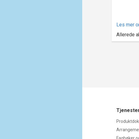
Les mer o
Allerede
Tjenester
Produktdo
Arrangemen
Fagbøker o