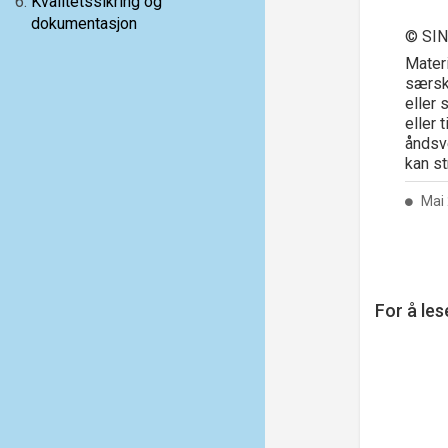
6
.
Kvalitetssikring og
dokumentasjon
© SI
Mater
særski
eller 
eller 
åndsve
kan st
Mai 
For å les