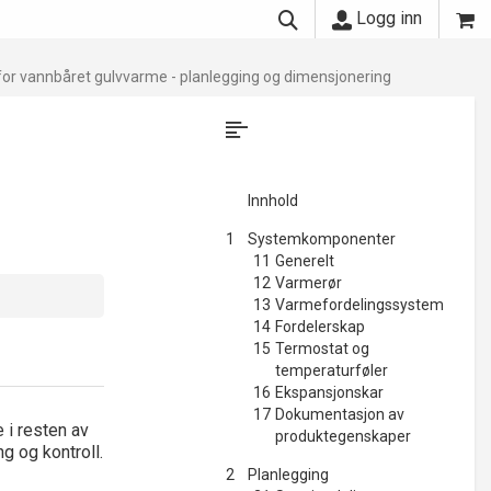
Logg inn
or vannbåret gulvvarme - planlegging og dimensjonering
Innhold
1
Systemkomponenter
11
Generelt
12
Varmerør
13
Varmefordelingssystem
14
Fordelerskap
15
Termostat og
temperaturføler
16
Ekspansjonskar
17
Dokumentasjon av
 i resten av
produktegenskaper
g og kontroll.
2
Planlegging