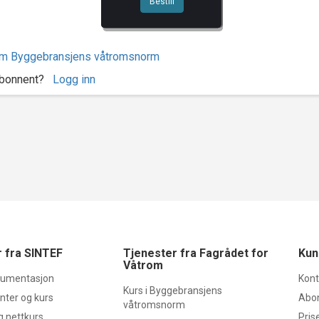
Bestill
m Byggebransjens våtromsnorm
 abonnent?
Logg inn
 fra SINTEF
Tjenester fra Fagrådet for
Kun
Våtrom
kumentasjon
Kont
Kurs i Byggebransjens
ter og kurs
Abo
våtromsnorm
g nettkurs
Prise