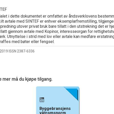
NTEF
ialet i dette dokumentet er omfattet av åndsverklovens bestemm
lt avtale med SINTEF er enhver eksemplarfremstilling, tilgjengel
spredning utover privat bruk bare tillatt i den utstrekning det er hj
tillatt gjennom avtale med Kopinor, interesseorgan for rettighetsha
rk. Utnyttelse i strid med lov eller avtale kan medføre erstatnin
raffes med bøter eller fengsel.
2019 ISSN 2387-6336
e mer må du kjøpe tilgang.
Byggebransjens
våtromsnorm