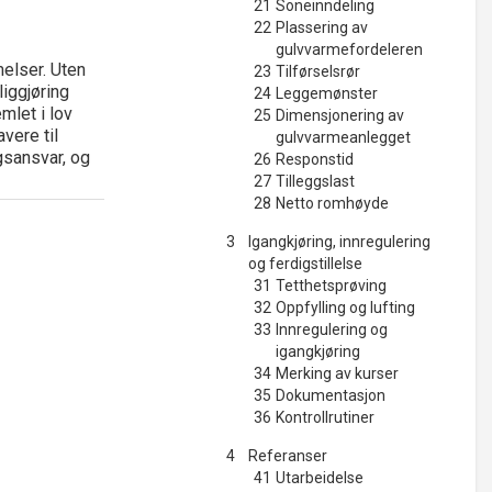
21
Soneinndeling
22
Plassering av
gulvvarmefordeleren
elser. Uten
23
Tilførselsrør
iggjøring
24
Leggemønster
emlet i lov
25
Dimensjonering av
vere til
gulvvarmeanlegget
gsansvar, og
26
Responstid
27
Tilleggslast
28
Netto romhøyde
3
Igangkjøring, innregulering
og ferdigstillelse
31
Tetthetsprøving
32
Oppfylling og lufting
33
Innregulering og
igangkjøring
34
Merking av kurser
35
Dokumentasjon
36
Kontrollrutiner
4
Referanser
41
Utarbeidelse