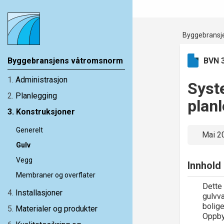
Byggebransj
Byggebransjens våtromsnorm
BVN 
1
.
Administrasjon
Syst
2
.
Planlegging
plan
3
.
Konstruksjoner
Generelt
Mai 2
Gulv
Vegg
Innhold
Membraner og overflater
Dette
4
.
Installasjoner
gulvva
bolige
5
.
Materialer og produkter
Oppby