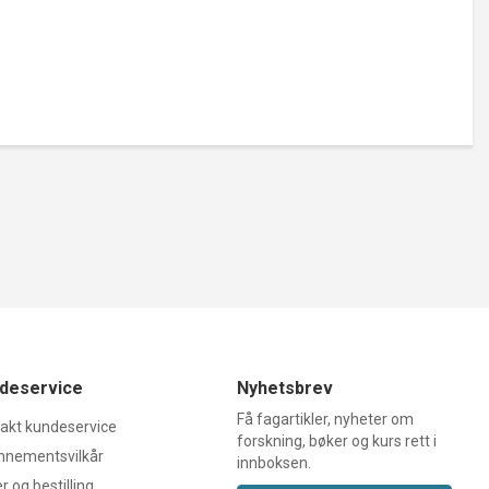
deservice
Nyhetsbrev
Få fagartikler, nyheter om
akt kundeservice
forskning, bøker og kurs rett i
nnementsvilkår
innboksen.
r og bestilling