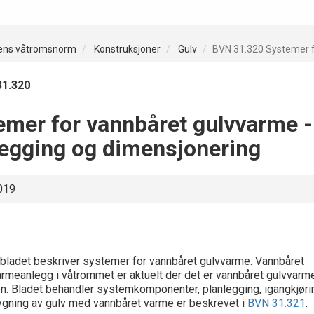
ens våtromsnorm
Konstruksjoner
Gulv
BVN 31.320 Systemer f
31.320
emer for vannbåret gulvvarme -
legging og dimensjonering
019
 bladet beskriver systemer for vannbåret gulvvarme. Vannbåret
rmeanlegg i våtrommet er aktuelt der det er vannbåret gulvvarme
n. Bladet behandler systemkomponenter, planlegging, igangkjørin
gning av gulv med vannbåret varme er beskrevet i
BVN 31.321
.