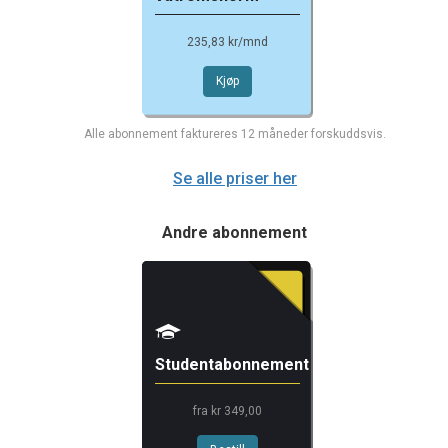
235,83 kr/mnd
Kjøp
Alle abonnement faktureres 12 måneder forskuddsvis.
Se alle priser her
Andre abonnement
Studentabonnement
fra kr 349,00