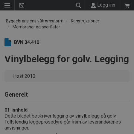
Logg inn
Byggebransjens våtromsnorm
Konstruksjoner
Membraner og overflater
BVN 34.410
Vinylbelegg for golv. Legging
Høst 2010
Generelt
01
Innhold
Dette bladet beskriver legging av vinylbelegg på golv.
Fullstendig leggeprosedyre går fram av leverandørenes
anvisninger.