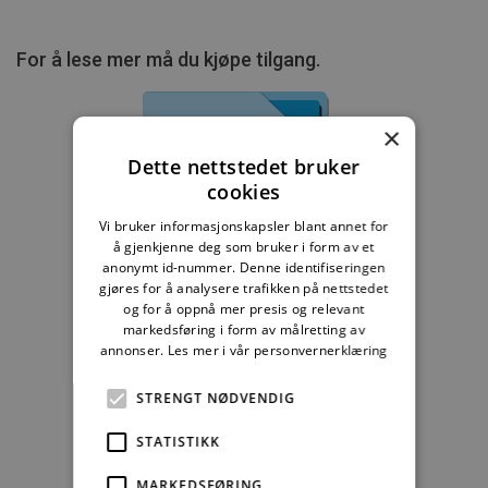
For å lese mer må du kjøpe tilgang.
×
Dette nettstedet bruker
Byggebransjens
cookies
våtromsnorm
Vi bruker informasjonskapsler blant annet for
å gjenkjenne deg som bruker i form av et
235,83 kr/mnd
anonymt id-nummer. Denne identifiseringen
gjøres for å analysere trafikken på nettstedet
Kjøp
og for å oppnå mer presis og relevant
markedsføring i form av målretting av
annonser.
Les mer i vår personvernerklæring
Alle abonnement faktureres 12 måneder forskuddsvis.
STRENGT NØDVENDIG
Se alle priser her
STATISTIKK
Andre abonnement
MARKEDSFØRING