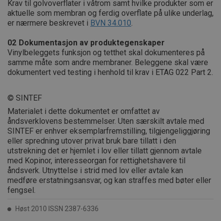
Krav til golvoverflater i våtrom samt hvilke produkter som er
aktuelle som membran og ferdig overflate på ulike underlag,
er nærmere beskrevet i
BVN 34.010
.
02
Dokumentasjon av produktegenskaper
Vinylbeleggets funksjon og tetthet skal dokumenteres på
samme måte som andre membraner. Beleggene skal være
dokumentert ved testing i henhold til krav i ETAG 022 Part 2.
© SINTEF
Materialet i dette dokumentet er omfattet av
åndsverklovens bestemmelser. Uten særskilt avtale med
SINTEF er enhver eksemplarfremstilling, tilgjengeliggjøring
eller spredning utover privat bruk bare tillatt i den
utstrekning det er hjemlet i lov eller tillatt gjennom avtale
med Kopinor, interesseorgan for rettighetshavere til
åndsverk. Utnyttelse i strid med lov eller avtale kan
medføre erstatningsansvar, og kan straffes med bøter eller
fengsel.
Høst 2010 ISSN 2387-6336