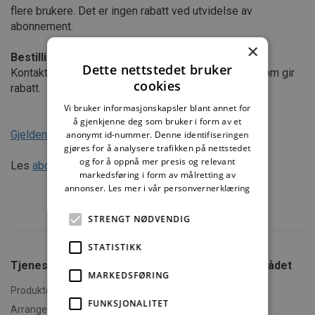
flere brukere. Det er ingen rabatt ved utvidelse av
abonnement.
×
Bestilling av abonnement
Dette nettstedet bruker
Kontakt din kursholder for å få en bestillingslenke som gir
cookies
rabatt.
Vi bruker informasjonskapsler blant annet for
å gjenkjenne deg som bruker i form av et
Gjeldende priser
anonymt id-nummer. Denne identifiseringen
gjøres for å analysere trafikken på nettstedet
og for å oppnå mer presis og relevant
Les
abonnementsvilkårene
nøye før du bestiller.
markedsføring i form av målretting av
annonser.
Les mer i vår personvernerklæring
STRENGT NØDVENDIG
STATISTIKK
Tjenester fra SINTEF
Tjenester fra Fagrådet
MARKEDSFØRING
for Våtrom
Produktdokumentasjon
Kurs i Byggebransjens
FUNKSJONALITET
Arrangementer og kurs