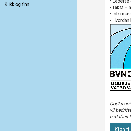
• Ledelse 
Klikk og finn
• Takst – 
• Informa
• Hvordan 
Godkjennin
vil bedrif
bedriften
Kjøp ti