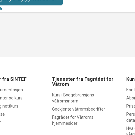
6
 fra SINTEF
Tjenester fra Fagrådet for
Kun
Våtrom
kumentasjon
Kont
Kurs i Byggebransjens
ter og kurs
Abo
våtromsnorm
g nettkurs
Prise
Godkjente våtromsbedrifter
yse
Pers
Fagrådet for Våtroms
data
r
hjemmesider
Hva 
våt