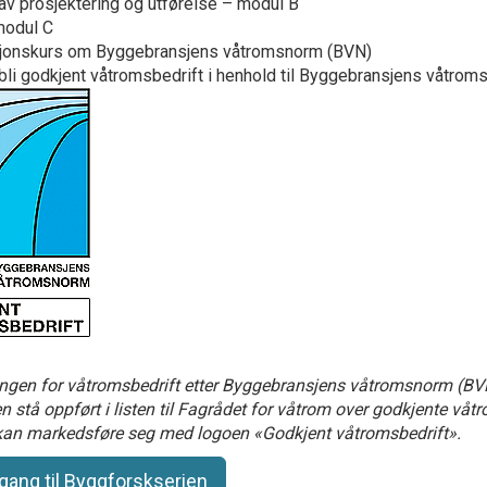
av prosjektering og utførelse – modul B
modul C
sjonskurs om Byggebransjens våtromsnorm (BVN)
bli godkjent våtromsbedrift i henhold til Byggebransjens våtro
gen for våtromsbedrift etter Byggebransjens våtromsnorm (BVN)
ten stå oppført i listen til Fagrådet for våtrom over godkjente vå
 kan markedsføre seg med logoen «Godkjent våtromsbedrift».
lgang til Byggforskserien