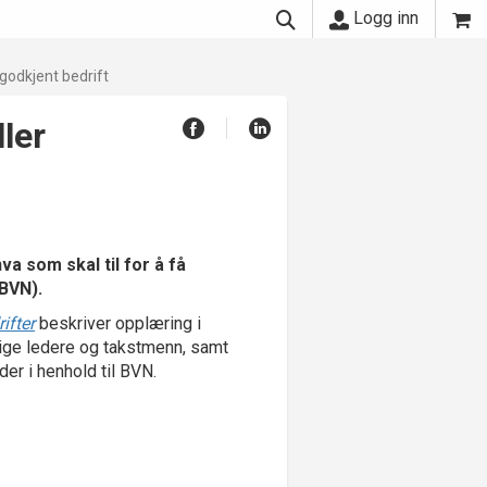
Logg inn
 godkjent bedrift
ller
a som skal til for å få
BVN).
ifter
beskriver opplæring i
ige ledere og takstmenn, samt
der i henhold til BVN.