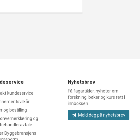
deservice
Nyhetsbrev
Få fagartikler, nyheter om
akt kundeservice
forskning, bøker og kurs rett i
nnementsvilkår
innboksen.
r og bestilling
Meld deg på nyhetsbrev
onvernerklæring og
behandleravtale
er Byggebransjens
romsnorm