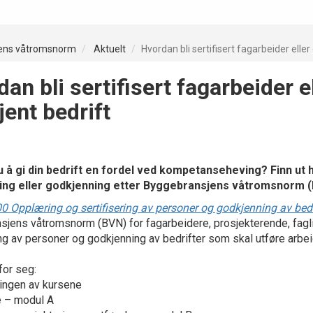
ens våtromsnorm
Aktuelt
Hvordan bli sertifisert fagarbeider eller
an bli sertifisert fagarbeider e
ent bedrift
 å gi din bedrift en fordel ved kompetanseheving? Finn ut hv
ring eller godkjenning etter Byggebransjens våtromsnorm (
0 Opplæring og sertifisering av personer og godkjenning av bedr
sjens våtromsnorm (BVN) for fagarbeidere, prosjekterende, fagl
ing av personer og godkjenning av bedrifter som skal utføre arbei
for seg:
ingen av kursene
e – modul A