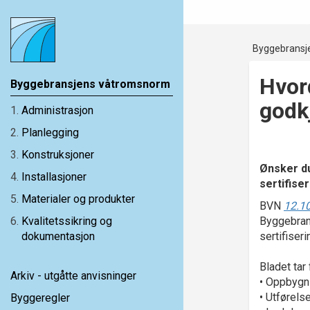
Byggebransj
Hvord
Byggebransjens våtromsnorm
godkj
1
.
Administrasjon
2
.
Planlegging
3
.
Konstruksjoner
Ønsker du
4
.
Installasjoner
sertifise
5
.
Materialer og produkter
BVN
12.10
6
.
Kvalitetssikring og
Byggebran
dokumentasjon
sertifiser
Bladet tar 
Arkiv - utgåtte anvisninger
• Oppbygn
• Utførels
Byggeregler