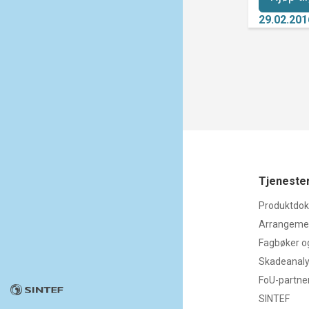
29.02.201
Tjenester
Produktdo
Arrangemen
Fagbøker o
Skadeanal
FoU-partne
SINTEF