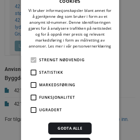
cookies
421.401 Lyd og akustiske
Vi bruker informasjonskapsler blant annet for
størrelser
å gjenkjenne deg som bruker i form av et
421.402 Romakustikk og
anonymt id-nummer. Denne identifiseringen
lydisolering.
gjøres for å analysere trafikken på nettstedet
Grunnbegreper
og for å oppnå mer presis og relevant
markedsføring i form av målretting av
annonser.
Les mer i vår personvernerklæring
Last ned PDF
Kjøp
STRENGT NØDVENDIG
Anvisningen ble erstattet av:
STATISTIKK
Byggdetaljer
MARKEDSFØRING
421.401
Lyd og akustiske størrelser
FUNKSJONALITET
421.402
Romakustikk og lydisolering.
UGRADERT
Grunnbegreper
For tilgang til tidligere versjoner er du nødt til å
logge inn
.
GODTA ALLE