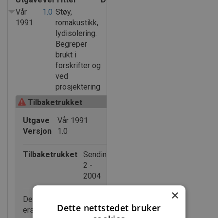
Vår
1.0
Støy,
1991
romakustikk,
lydisolering.
Begreper
brukt i
forskrifter og
ved
prosjektering
Tilbaketrukket
Utgave
Vår 1991
Versjon
1.0
Tilbaketrukket
Sending
2 -
2004
×
Denne anvisningen er
Dette nettstedet bruker
erstattet av: