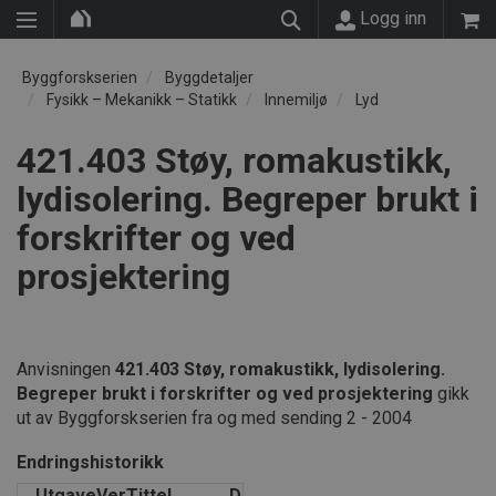
Logg inn
Byggforskserien
Byggdetaljer
Fysikk – Mekanikk – Statikk
Innemiljø
Lyd
421.403 Støy, romakustikk,
lydisolering. Begreper brukt i
forskrifter og ved
prosjektering
Anvisningen
421.403 Støy, romakustikk, lydisolering.
Begreper brukt i forskrifter og ved prosjektering
gikk
ut av Byggforskserien fra og med sending 2 - 2004
Endringshistorikk
Utgave
Ver
Tittel
Dato