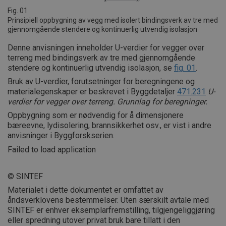
Fig. 01
Prinsipiell oppbygning av vegg med isolert bindingsverk av tre med
gjennomgående stendere og kontinuerlig utvendig isolasjon
Denne anvisningen inneholder U-verdier for vegger over
terreng med bindingsverk av tre med gjennomgående
stendere og kontinuerlig utvendig isolasjon, se
fig. 01
.
Bruk av U-verdier, forutsetninger for beregningene og
materialegenskaper er beskrevet i Byggdetaljer
471.231
U-
verdier for vegger over terreng. Grunnlag for beregninger.
Oppbygning som er nødvendig for å dimensjonere
bæreevne, lydisolering, brannsikkerhet osv., er vist i andre
anvisninger i Byggforskserien.
Failed to load application
© SINTEF
Materialet i dette dokumentet er omfattet av
åndsverklovens bestemmelser. Uten særskilt avtale med
SINTEF er enhver eksemplarfremstilling, tilgjengeliggjøring
eller spredning utover privat bruk bare tillatt i den