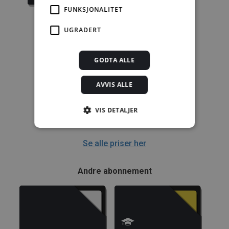
FUNKSJONALITET
UGRADERT
Enkeltanvisning
GODTA ALLE
kr 280,00 for 12
mnd.
AVVIS ALLE
Kjøp
VIS DETALJER
Alle abonnement faktureres 12 måneder forskuddsvis.
Se alle priser her
Strengt nødvendig
Statistikk
Markedsføring
Funksjonalitet
Andre abonnement
Ugradert
Strengt nødvendige informasjonskapsler tillater
kjernefunksjoner på nettstedet, som
brukerinnlogging og kontoadministrasjon.
Nettstedet kan ikke brukes riktig uten strengt
nødvendige informasjonskapsler.