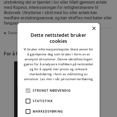
utstrekning det er hjemlet i lov eller tillatt gjennom avtale
med Kopinor, interesseorgan for rettighetshavere til
åndsverk. Utnyttelse i strid med lov eller avtale kan
medføre erstatningsansvar, og kan straffes med bøter eller
fengsel.
×
Desember 2012 ISSN 2387-6328
Dette nettstedet bruker
cookies
Vi bruker informasjonskapsler blant annet for
For å lese mer må du kjøpe tilgang.
å gjenkjenne deg som bruker i form av et
anonymt id-nummer. Denne identifiseringen
gjøres for å analysere trafikken på nettstedet
og for å oppnå mer presis og relevant
markedsføring i form av målretting av
annonser.
Les mer i vår personvernerklæring
Byggforskserien
Delserie
komplett
Byggdetaljer
STRENGT NØDVENDIG
STATISTIKK
1389,08 kr/mnd
729,92 kr/mnd
Kjøp
Kjøp
MARKEDSFØRING